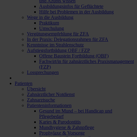
und Azubis wissen
Ausbildungsinfos für Geflüchtete
Hilfe bei Problemen in der Ausbildung
Wege in die Ausbildung
Praktikum
Umschulung
Vergütungsempfehlung für ZFA
In der Praxis: Delegationsrahmen für ZFA
Kenntnisse im Strahlenschutz
Aufstiegsfortbildung OBF / FZP
Offene Baustein Fortbildung (OBF)
Fachwirt/in für zahnärztliches Praxismanagement
(FZP)
Lossprechungen
Patienten
Übersicht
Zahnärztlicher Notdienst
Zahnarztsuche
Patienteninformationen
Gesund im Mund – bei Handicap und
Pflegebedarf
Karies & Parodontitis
Mundhygiene & Zahnpflege
Prophylaxe & Vorsorge