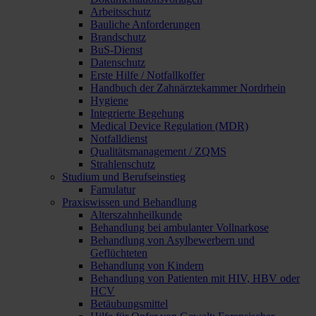
Arbeitsschutz
Bauliche Anforderungen
Brandschutz
BuS-Dienst
Datenschutz
Erste Hilfe / Notfallkoffer
Handbuch der Zahnärztekammer Nordrhein
Hygiene
Integrierte Begehung
Medical Device Regulation (MDR)
Notfalldienst
Qualitätsmanagement / ZQMS
Strahlenschutz
Studium und Berufseinstieg
Famulatur
Praxiswissen und Behandlung
Alterszahnheilkunde
Behandlung bei ambulanter Vollnarkose
Behandlung von Asylbewerbern und
Geflüchteten
Behandlung von Kindern
Behandlung von Patienten mit HIV, HBV oder
HCV
Betäubungsmittel