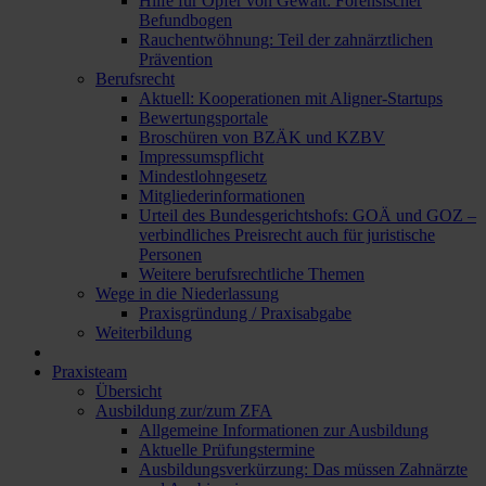
Hilfe für Opfer von Gewalt: Forensischer
Befundbogen
Rauchentwöhnung: Teil der zahnärztlichen
Prävention
Berufsrecht
Aktuell: Kooperationen mit Aligner-Startups
Bewertungsportale
Broschüren von BZÄK und KZBV
Impressumspflicht
Mindestlohngesetz
Mitgliederinformationen
Urteil des Bundesgerichtshofs: GOÄ und GOZ –
verbindliches Preisrecht auch für juristische
Personen
Weitere berufsrechtliche Themen
Wege in die Niederlassung
Praxisgründung / Praxisabgabe
Weiterbildung
Praxisteam
Übersicht
Ausbildung zur/zum ZFA
Allgemeine Informationen zur Ausbildung
Aktuelle Prüfungstermine
Ausbildungsverkürzung: Das müssen Zahnärzte