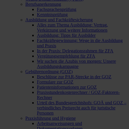
Berufsanerkennung
Fachsprachenprüfung
Kenntnisprüfung
Ausbildung und Fachkräftesicherung
Alles zum Thema Ausbildung: Vertrag,
Verkürzung und weitere Informationen
Ausbildung: Tipps für Ausbilder
Fachkräftegewinnung: Wege in die Ausbildung
und Praxis
In der Praxis: Delegationsrahmen für ZFA
Vergütungsempfehlung für ZFA
Wir suchen die Azubis von morgen: Unsere
Ausbildungskampagne
Gebührenordnung (GOZ)
Beschlüsse zur PAR-Strecke in der GOZ
Formulare zur GOZ
Patienteninformationen zur GOZ
Praxisstundenkostenrechner / GOZ-Faktoren-
Rechner
Urteil des Bundesgerichtshofs: GOÄ und GOZ –
verbindliches Preisrecht auch für juristische
Personen
Praxisführung und Hygiene
Arbeitsanweisungen und
Dokumentationsvorlagen