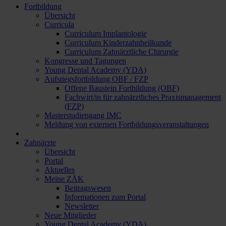
Fortbildung
Übersicht
Curricula
Curriculum Implantologie
Curriculum Kinderzahnheilkunde
Curriculum Zahnärztliche Chirurgie
Kongresse und Tagungen
Young Dental Academy (YDA)
Aufstiegsfortbildung OBF / FZP
Offene Baustein Fortbildung (OBF)
Fachwirt/in für zahnärztliches Praxismanagement
(FZP)
Masterstudiengang IMC
Meldung von externen Fortbildungsveranstaltungen
Zahnärzte
Übersicht
Portal
Aktuelles
Meine ZÄK
Beitragswesen
Informationen zum Portal
Newsletter
Neue Mitglieder
Young Dental Academy (YDA)