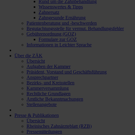
Rund um die Zahnbehandlung
Wissenswertes & Tipps
Zahnersatz
Zahngesunde Ernährung
Patientenberatung und -beschwerden
Begutachtungsstelle für vermut. Behandlungsfehler
Gebührenordnung (GOZ)
Formulare zur GOZ
Informationen in Leichter Sprache
Über die ZÄK
Übersicht
Aufgaben der Kammer
Präsident, Vorstand und Geschäftsführung
Ansprechpartner
Bezirks- und Kreisstellen
Kammerversammlung
Rechtliche Grundlagen
Amtliche Bekanntmachungen
Stellenangebote
Presse & Publikationen
Übersicht
Rheinisches Zahnärzteblatt (RZB)
Pressemitteilungen