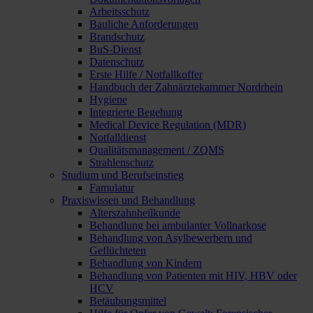
Arbeitsschutz
Bauliche Anforderungen
Brandschutz
BuS-Dienst
Datenschutz
Erste Hilfe / Notfallkoffer
Handbuch der Zahnärztekammer Nordrhein
Hygiene
Integrierte Begehung
Medical Device Regulation (MDR)
Notfalldienst
Qualitätsmanagement / ZQMS
Strahlenschutz
Studium und Berufseinstieg
Famulatur
Praxiswissen und Behandlung
Alterszahnheilkunde
Behandlung bei ambulanter Vollnarkose
Behandlung von Asylbewerbern und
Geflüchteten
Behandlung von Kindern
Behandlung von Patienten mit HIV, HBV oder
HCV
Betäubungsmittel