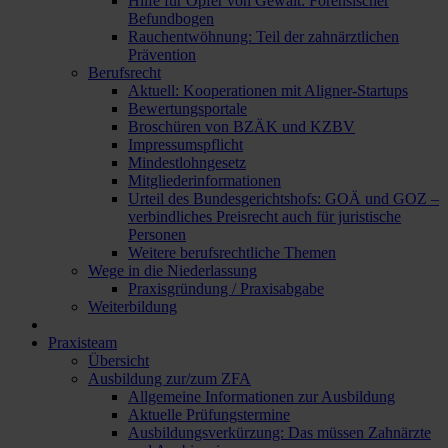
Hilfe für Opfer von Gewalt: Forensischer
Befundbogen
Rauchentwöhnung: Teil der zahnärztlichen
Prävention
Berufsrecht
Aktuell: Kooperationen mit Aligner-Startups
Bewertungsportale
Broschüren von BZÄK und KZBV
Impressumspflicht
Mindestlohngesetz
Mitgliederinformationen
Urteil des Bundesgerichtshofs: GOÄ und GOZ –
verbindliches Preisrecht auch für juristische
Personen
Weitere berufsrechtliche Themen
Wege in die Niederlassung
Praxisgründung / Praxisabgabe
Weiterbildung
Praxisteam
Übersicht
Ausbildung zur/zum ZFA
Allgemeine Informationen zur Ausbildung
Aktuelle Prüfungstermine
Ausbildungsverkürzung: Das müssen Zahnärzte