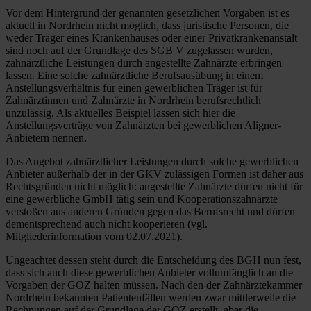
Vor dem Hintergrund der genannten gesetzlichen Vorgaben ist es
aktuell in Nordrhein nicht möglich, dass juristische Personen, die
weder Träger eines Krankenhauses oder einer Privatkrankenanstalt
sind noch auf der Grundlage des SGB V zugelassen wurden,
zahnärztliche Leistungen durch angestellte Zahnärzte erbringen
lassen. Eine solche zahnärztliche Berufsausübung in einem
Anstellungsverhältnis für einen gewerblichen Träger ist für
Zahnärztinnen und Zahnärzte in Nordrhein berufsrechtlich
unzulässig. Als aktuelles Beispiel lassen sich hier die
Anstellungsverträge von Zahnärzten bei gewerblichen Aligner-
Anbietern nennen.
Das Angebot zahnärztlicher Leistungen durch solche gewerblichen
Anbieter außerhalb der in der GKV zulässigen Formen ist daher aus
Rechtsgründen nicht möglich: angestellte Zahnärzte dürfen nicht für
eine gewerbliche GmbH tätig sein und Kooperationszahnärzte
verstoßen aus anderen Gründen gegen das Berufsrecht und dürfen
dementsprechend auch nicht kooperieren (vgl.
Mitgliederinformation vom 02.07.2021).
Ungeachtet dessen steht durch die Entscheidung des BGH nun fest,
dass sich auch diese gewerblichen Anbieter vollumfänglich an die
Vorgaben der GOZ halten müssen. Nach den der Zahnärztekammer
Nordrhein bekannten Patientenfällen werden zwar mittlerweile die
Rechnungen auf der Grundlage der GOZ erstellt, aber die