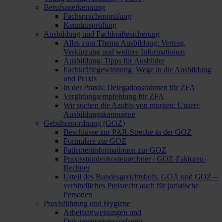
Berufsanerkennung
Fachsprachenprüfung
Kenntnisprüfung
Ausbildung und Fachkräftesicherung
Alles zum Thema Ausbildung: Vertrag,
Verkürzung und weitere Informationen
Ausbildung: Tipps für Ausbilder
Fachkräftegewinnung: Wege in die Ausbildung
und Praxis
In der Praxis: Delegationsrahmen für ZFA
Vergütungsempfehlung für ZFA
Wir suchen die Azubis von morgen: Unsere
Ausbildungskampagne
Gebührenordnung (GOZ)
Beschlüsse zur PAR-Strecke in der GOZ
Formulare zur GOZ
Patienteninformationen zur GOZ
Praxisstundenkostenrechner / GOZ-Faktoren-
Rechner
Urteil des Bundesgerichtshofs: GOÄ und GOZ –
verbindliches Preisrecht auch für juristische
Personen
Praxisführung und Hygiene
Arbeitsanweisungen und
Dokumentationsvorlagen