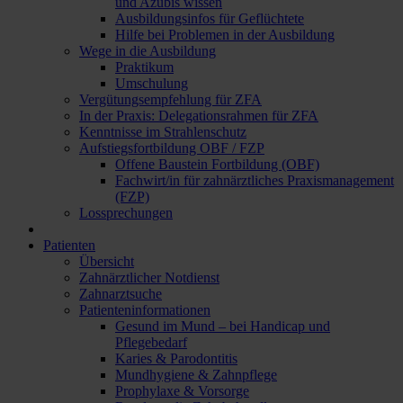
und Azubis wissen
Ausbildungsinfos für Geflüchtete
Hilfe bei Problemen in der Ausbildung
Wege in die Ausbildung
Praktikum
Umschulung
Vergütungsempfehlung für ZFA
In der Praxis: Delegationsrahmen für ZFA
Kenntnisse im Strahlenschutz
Aufstiegsfortbildung OBF / FZP
Offene Baustein Fortbildung (OBF)
Fachwirt/in für zahnärztliches Praxismanagement
(FZP)
Lossprechungen
Patienten
Übersicht
Zahnärztlicher Notdienst
Zahnarztsuche
Patienteninformationen
Gesund im Mund – bei Handicap und
Pflegebedarf
Karies & Parodontitis
Mundhygiene & Zahnpflege
Prophylaxe & Vorsorge