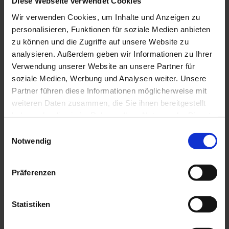
Diese Webseite verwendet Cookies
Statements
Magazin
Wir verwenden Cookies, um Inhalte und Anzeigen zu
Jahresberichte
personalisieren, Funktionen für soziale Medien anbieten
Ausbildungskampagne
Initiative „Mund auf gegen Krebs“
zu können und die Zugriffe auf unsere Website zu
analysieren. Außerdem geben wir Informationen zu Ihrer
Verwendung unserer Website an unsere Partner für
soziale Medien, Werbung und Analysen weiter. Unsere
Urteil des Bundesgerichtshofs:
Partner führen diese Informationen möglicherweise mit
weiteren Daten zusammen, die Sie ihnen bereitgestellt
GOÄ und GOZ – verbindliches
haben oder die sie im Rahmen Ihrer Nutzung der Dienste
Preisrecht auch für juristische
gesammelt haben.
Einwilligungsauswahl
Notwendig
Personen
Präferenzen
Der Bundesgerichtshof hat in einem Urteil entschieden, dass die
Gebührenordnung für Ärzte und Zahnärzte auch für
juristische Personen – und somit auch für MVZ – gilt.
Statistiken
Urteil des Bundesgerichtshofs: GOÄ und GOZ als