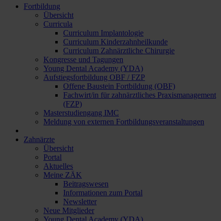
Fortbildung
Übersicht
Curricula
Curriculum Implantologie
Curriculum Kinderzahnheilkunde
Curriculum Zahnärztliche Chirurgie
Kongresse und Tagungen
Young Dental Academy (YDA)
Aufstiegsfortbildung OBF / FZP
Offene Baustein Fortbildung (OBF)
Fachwirt/in für zahnärztliches Praxismanagement
(FZP)
Masterstudiengang IMC
Meldung von externen Fortbildungsveranstaltungen
Zahnärzte
Übersicht
Portal
Aktuelles
Meine ZÄK
Beitragswesen
Informationen zum Portal
Newsletter
Neue Mitglieder
Young Dental Academy (YDA)