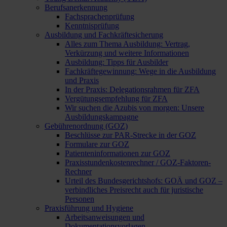
Berufsanerkennung
Fachsprachenprüfung
Kenntnisprüfung
Ausbildung und Fachkräftesicherung
Alles zum Thema Ausbildung: Vertrag,
Verkürzung und weitere Informationen
Ausbildung: Tipps für Ausbilder
Fachkräftegewinnung: Wege in die Ausbildung
und Praxis
In der Praxis: Delegationsrahmen für ZFA
Vergütungsempfehlung für ZFA
Wir suchen die Azubis von morgen: Unsere
Ausbildungskampagne
Gebührenordnung (GOZ)
Beschlüsse zur PAR-Strecke in der GOZ
Formulare zur GOZ
Patienteninformationen zur GOZ
Praxisstundenkostenrechner / GOZ-Faktoren-
Rechner
Urteil des Bundesgerichtshofs: GOÄ und GOZ –
verbindliches Preisrecht auch für juristische
Personen
Praxisführung und Hygiene
Arbeitsanweisungen und
Dokumentationsvorlagen