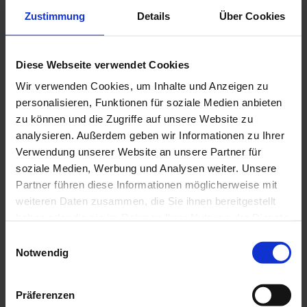
und Azubis wissen
Ausbildungsinfos für Geflüchtete
Zustimmung
Details
Über Cookies
Hilfe bei Problemen in der Ausbildung
Wege in die Ausbildung
Praktikum
Umschulung
Diese Webseite verwendet Cookies
Vergütungsempfehlung für ZFA
Wir verwenden Cookies, um Inhalte und Anzeigen zu
In der Praxis: Delegationsrahmen für ZFA
Kenntnisse im Strahlenschutz
personalisieren, Funktionen für soziale Medien anbieten
Aufstiegsfortbildung OBF / FZP
zu können und die Zugriffe auf unsere Website zu
Offene Baustein Fortbildung (OBF)
analysieren. Außerdem geben wir Informationen zu Ihrer
Fachwirt/in für zahnärztliches Praxismanagement
(FZP)
Verwendung unserer Website an unsere Partner für
Lossprechungen
soziale Medien, Werbung und Analysen weiter. Unsere
Partner führen diese Informationen möglicherweise mit
Patienten
Übersicht
weiteren Daten zusammen, die Sie ihnen bereitgestellt
Zahnärztlicher Notdienst
haben oder die sie im Rahmen Ihrer Nutzung der Dienste
Zahnarztsuche
gesammelt haben.
Patienteninformationen
Einwilligungsauswahl
Gesund im Mund – bei Handicap und
Notwendig
Pflegebedarf
Karies & Parodontitis
Mundhygiene & Zahnpflege
Präferenzen
Prophylaxe & Vorsorge