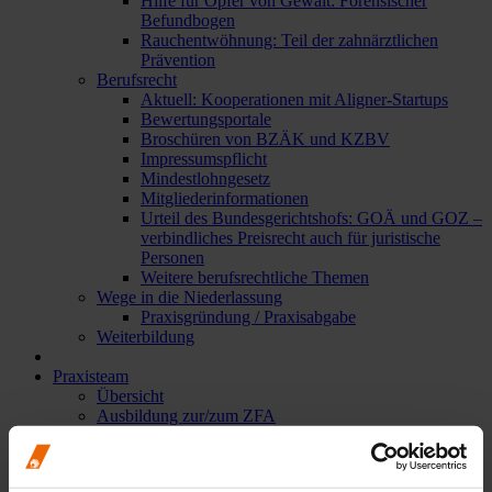
Hilfe für Opfer von Gewalt: Forensischer
Befundbogen
Rauchentwöhnung: Teil der zahnärztlichen
Prävention
Berufsrecht
Aktuell: Kooperationen mit Aligner-Startups
Bewertungsportale
Broschüren von BZÄK und KZBV
Impressumspflicht
Mindestlohngesetz
Mitgliederinformationen
Urteil des Bundesgerichtshofs: GOÄ und GOZ –
verbindliches Preisrecht auch für juristische
Personen
Weitere berufsrechtliche Themen
Wege in die Niederlassung
Praxisgründung / Praxisabgabe
Weiterbildung
Praxisteam
Übersicht
Ausbildung zur/zum ZFA
Allgemeine Informationen zur Ausbildung
Aktuelle Prüfungstermine
Ausbildungsverkürzung: Das müssen Zahnärzte