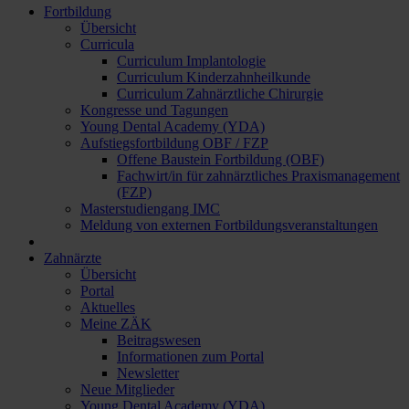
Fortbildung
Übersicht
Curricula
Curriculum Implantologie
Curriculum Kinderzahnheilkunde
Curriculum Zahnärztliche Chirurgie
Kongresse und Tagungen
Young Dental Academy (YDA)
Aufstiegsfortbildung OBF / FZP
Offene Baustein Fortbildung (OBF)
Fachwirt/in für zahnärztliches Praxismanagement
(FZP)
Masterstudiengang IMC
Meldung von externen Fortbildungsveranstaltungen
Zahnärzte
Übersicht
Portal
Aktuelles
Meine ZÄK
Beitragswesen
Informationen zum Portal
Newsletter
Neue Mitglieder
Young Dental Academy (YDA)