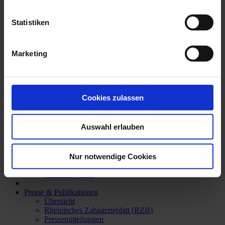
Rund um die Zahnbehandlung
Wissenswertes & Tipps
Zahnersatz
Statistiken
Zahngesunde Ernährung
Patientenberatung und -beschwerden
Begutachtungsstelle für vermut. Behandlungsfehler
Marketing
Gebührenordnung (GOZ)
Formulare zur GOZ
Informationen in Leichter Sprache
Über die ZÄK
Cookies zulassen
Übersicht
Aufgaben der Kammer
Präsident, Vorstand und Geschäftsführung
Auswahl erlauben
Ansprechpartner
Bezirks- und Kreisstellen
Kammerversammlung
Rechtliche Grundlagen
Nur notwendige Cookies
Amtliche Bekanntmachungen
Stellenangebote
Presse & Publikationen
Übersicht
Rheinisches Zahnärzteblatt (RZB)
Pressemitteilungen