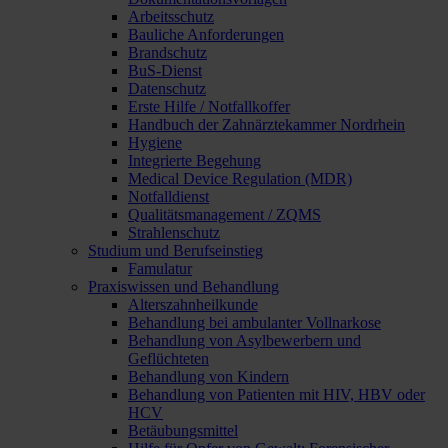
Arbeitsschutz
Bauliche Anforderungen
Brandschutz
BuS-Dienst
Datenschutz
Erste Hilfe / Notfallkoffer
Handbuch der Zahnärztekammer Nordrhein
Hygiene
Integrierte Begehung
Medical Device Regulation (MDR)
Notfalldienst
Qualitätsmanagement / ZQMS
Strahlenschutz
Studium und Berufseinstieg
Famulatur
Praxiswissen und Behandlung
Alterszahnheilkunde
Behandlung bei ambulanter Vollnarkose
Behandlung von Asylbewerbern und
Geflüchteten
Behandlung von Kindern
Behandlung von Patienten mit HIV, HBV oder
HCV
Betäubungsmittel