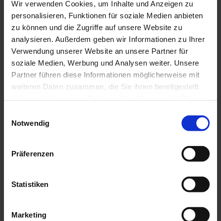
Rund um die Zahnbehandlung
Wir verwenden Cookies, um Inhalte und Anzeigen zu
Wissenswertes & Tipps
personalisieren, Funktionen für soziale Medien anbieten
Zahnersatz
zu können und die Zugriffe auf unsere Website zu
Zahngesunde Ernährung
Patientenberatung und -beschwerden
analysieren. Außerdem geben wir Informationen zu Ihrer
Begutachtungsstelle für vermut. Behandlungsfehler
Verwendung unserer Website an unsere Partner für
Gebührenordnung (GOZ)
soziale Medien, Werbung und Analysen weiter. Unsere
Formulare zur GOZ
Informationen in Leichter Sprache
Partner führen diese Informationen möglicherweise mit
weiteren Daten zusammen, die Sie ihnen bereitgestellt
Über die ZÄK
haben oder die sie im Rahmen Ihrer Nutzung der Dienste
Übersicht
Aufgaben der Kammer
gesammelt haben.
Einwilligungsauswahl
Präsident, Vorstand und Geschäftsführung
Notwendig
Ansprechpartner
Bezirks- und Kreisstellen
Kammerversammlung
Rechtliche Grundlagen
Präferenzen
Amtliche Bekanntmachungen
Stellenangebote
Statistiken
Presse & Publikationen
Übersicht
Rheinisches Zahnärzteblatt (RZB)
Marketing
Pressemitteilungen