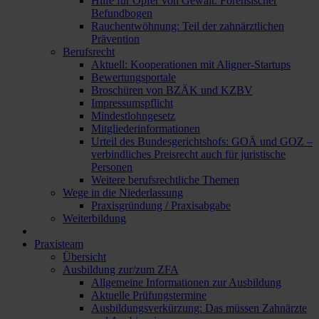
Hilfe für Opfer von Gewalt: Forensischer
Befundbogen
Rauchentwöhnung: Teil der zahnärztlichen
Prävention
Berufsrecht
Aktuell: Kooperationen mit Aligner-Startups
Bewertungsportale
Broschüren von BZÄK und KZBV
Impressumspflicht
Mindestlohngesetz
Mitgliederinformationen
Urteil des Bundesgerichtshofs: GOÄ und GOZ –
verbindliches Preisrecht auch für juristische
Personen
Weitere berufsrechtliche Themen
Wege in die Niederlassung
Praxisgründung / Praxisabgabe
Weiterbildung
Praxisteam
Übersicht
Ausbildung zur/zum ZFA
Allgemeine Informationen zur Ausbildung
Aktuelle Prüfungstermine
Ausbildungsverkürzung: Das müssen Zahnärzte