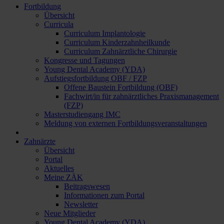
Fortbildung
Übersicht
Curricula
Curriculum Implantologie
Curriculum Kinderzahnheilkunde
Curriculum Zahnärztliche Chirurgie
Kongresse und Tagungen
Young Dental Academy (YDA)
Aufstiegsfortbildung OBF / FZP
Offene Baustein Fortbildung (OBF)
Fachwirt/in für zahnärztliches Praxismanagement
(FZP)
Masterstudiengang IMC
Meldung von externen Fortbildungsveranstaltungen
Zahnärzte
Übersicht
Portal
Aktuelles
Meine ZÄK
Beitragswesen
Informationen zum Portal
Newsletter
Neue Mitglieder
Young Dental Academy (YDA)