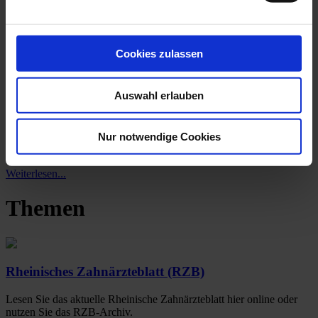
Statements
Magazin
Jahresberichte
Ausbildungskampagne
Cookies zulassen
Initiative „Mund auf gegen Krebs“
Auswahl erlauben
Sparpaket bremst präventionsorientierte
Nur notwendige Cookies
Zahnmedizin aus
Weiterlesen...
Themen
Rheinisches Zahnärzteblatt (RZB)
Lesen Sie das aktuelle Rheinische Zahnärzteblatt hier online oder
nutzen Sie das RZB-Archiv.