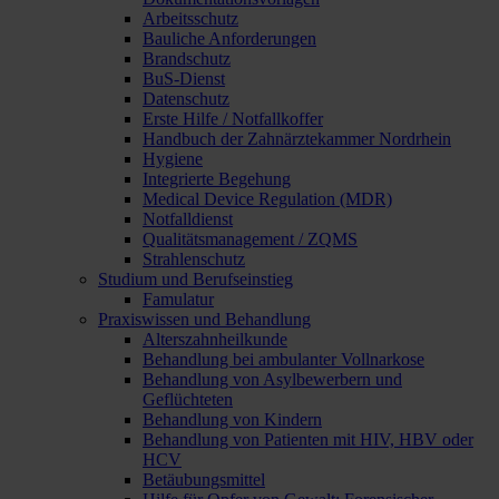
Arbeitsschutz
Bauliche Anforderungen
Brandschutz
BuS-Dienst
Datenschutz
Erste Hilfe / Notfallkoffer
Handbuch der Zahnärztekammer Nordrhein
Hygiene
Integrierte Begehung
Medical Device Regulation (MDR)
Notfalldienst
Qualitätsmanagement / ZQMS
Strahlenschutz
Studium und Berufseinstieg
Famulatur
Praxiswissen und Behandlung
Alterszahnheilkunde
Behandlung bei ambulanter Vollnarkose
Behandlung von Asylbewerbern und
Geflüchteten
Behandlung von Kindern
Behandlung von Patienten mit HIV, HBV oder
HCV
Betäubungsmittel