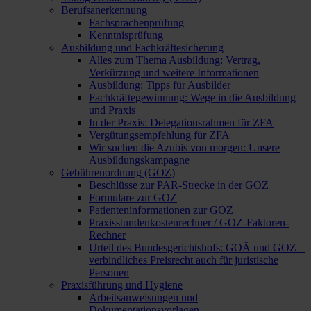
Berufsanerkennung
Fachsprachenprüfung
Kenntnisprüfung
Ausbildung und Fachkräftesicherung
Alles zum Thema Ausbildung: Vertrag,
Verkürzung und weitere Informationen
Ausbildung: Tipps für Ausbilder
Fachkräftegewinnung: Wege in die Ausbildung
und Praxis
In der Praxis: Delegationsrahmen für ZFA
Vergütungsempfehlung für ZFA
Wir suchen die Azubis von morgen: Unsere
Ausbildungskampagne
Gebührenordnung (GOZ)
Beschlüsse zur PAR-Strecke in der GOZ
Formulare zur GOZ
Patienteninformationen zur GOZ
Praxisstundenkostenrechner / GOZ-Faktoren-
Rechner
Urteil des Bundesgerichtshofs: GOÄ und GOZ –
verbindliches Preisrecht auch für juristische
Personen
Praxisführung und Hygiene
Arbeitsanweisungen und
Dokumentationsvorlagen