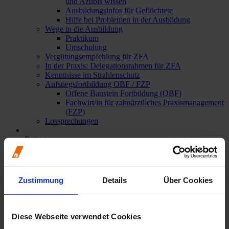
und Azubis wissen
Ausbildungsinfos für Geflüchtete
Hilfe bei Problemen in der Ausbildung
Wege in die Ausbildung
Praktikum
Umschulung
Vergütungsempfehlung für ZFA
In der Praxis: Delegationsrahmen für ZFA
Kenntnisse im Strahlenschutz
Aufstiegsfortbildung OBF / FZP
Offene Baustein Fortbildung (OBF)
Fachwirt/in für zahnärztliches Praxismanagement
(FZP)
Lossprechungen
Patienten
Übersicht
Zahnärztlicher Notdienst
Zahnarztsuche
Patienteninformationen
Zustimmung
Details
Über Cookies
Gesund im Mund – bei Handicap und
Pflegebedarf
Karies & Parodontitis
Mundhygiene & Zahnpflege
Diese Webseite verwendet Cookies
Prophylaxe & Vorsorge