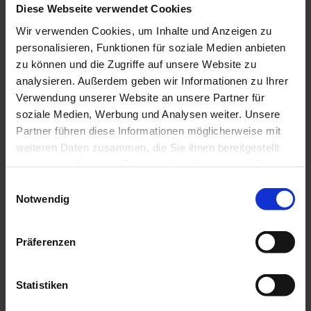
Hilfe für Opfer von Gewalt: Forensischer
Diese Webseite verwendet Cookies
Befundbogen
Rauchentwöhnung: Teil der zahnärztlichen
Wir verwenden Cookies, um Inhalte und Anzeigen zu
Prävention
personalisieren, Funktionen für soziale Medien anbieten
Berufsrecht
Aktuell: Kooperationen mit Aligner-Startups
zu können und die Zugriffe auf unsere Website zu
Bewertungsportale
analysieren. Außerdem geben wir Informationen zu Ihrer
Broschüren von BZÄK und KZBV
Verwendung unserer Website an unsere Partner für
Impressumspflicht
Mindestlohngesetz
soziale Medien, Werbung und Analysen weiter. Unsere
Mitgliederinformationen
Partner führen diese Informationen möglicherweise mit
Urteil des Bundesgerichtshofs: GOÄ und GOZ –
weiteren Daten zusammen, die Sie ihnen bereitgestellt
verbindliches Preisrecht auch für juristische
Personen
haben oder die sie im Rahmen Ihrer Nutzung der Dienste
Weitere berufsrechtliche Themen
gesammelt haben.
Einwilligungsauswahl
Wege in die Niederlassung
Notwendig
Praxisgründung / Praxisabgabe
Weiterbildung
Praxisteam
Präferenzen
Übersicht
Ausbildung zur/zum ZFA
Allgemeine Informationen zur Ausbildung
Statistiken
Aktuelle Prüfungstermine
Ausbildungsverkürzung: Das müssen Zahnärzte