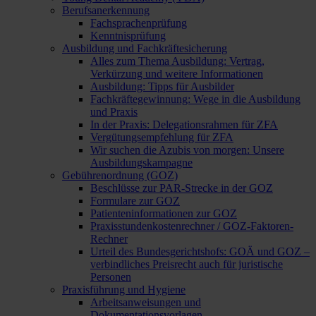
Berufsanerkennung
Fachsprachenprüfung
Kenntnisprüfung
Ausbildung und Fachkräftesicherung
Alles zum Thema Ausbildung: Vertrag,
Verkürzung und weitere Informationen
Ausbildung: Tipps für Ausbilder
Fachkräftegewinnung: Wege in die Ausbildung
und Praxis
In der Praxis: Delegationsrahmen für ZFA
Vergütungsempfehlung für ZFA
Wir suchen die Azubis von morgen: Unsere
Ausbildungskampagne
Gebührenordnung (GOZ)
Beschlüsse zur PAR-Strecke in der GOZ
Formulare zur GOZ
Patienteninformationen zur GOZ
Praxisstundenkostenrechner / GOZ-Faktoren-
Rechner
Urteil des Bundesgerichtshofs: GOÄ und GOZ –
verbindliches Preisrecht auch für juristische
Personen
Praxisführung und Hygiene
Arbeitsanweisungen und
Dokumentationsvorlagen