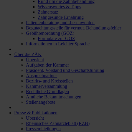
Rund um die Zahnbehandlung
Wissenswertes & Tipps
Zahnersatz
Zahngesunde Ernährung
Patientenberatung und -beschwerden
Begutachtungsstelle für vermut. Behandlungsfehler
Gebührenordnung (GOZ)
Formulare zur GOZ
Informationen in Leichter Sprache
Über die ZÄK
Übersicht
Aufgaben der Kammer
Präsident, Vorstand und Geschäftsführung
Ansprechpartner
Bezirks- und Kreisstellen
Kammerversammlung
Rechtliche Grundlagen
Amtliche Bekanntmachungen
Stellenangebote
Presse & Publikationen
Übersicht
Rheinisches Zahnärzteblatt (RZB)
Pressemitteilungen