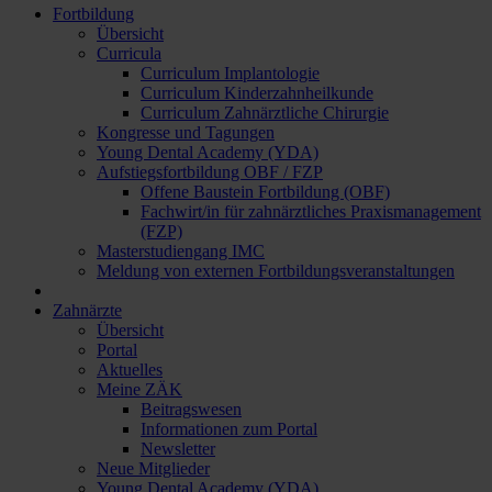
Fortbildung
Übersicht
Curricula
Curriculum Implantologie
Curriculum Kinderzahnheilkunde
Curriculum Zahnärztliche Chirurgie
Kongresse und Tagungen
Young Dental Academy (YDA)
Aufstiegsfortbildung OBF / FZP
Offene Baustein Fortbildung (OBF)
Fachwirt/in für zahnärztliches Praxismanagement
(FZP)
Masterstudiengang IMC
Meldung von externen Fortbildungsveranstaltungen
Zahnärzte
Übersicht
Portal
Aktuelles
Meine ZÄK
Beitragswesen
Informationen zum Portal
Newsletter
Neue Mitglieder
Young Dental Academy (YDA)