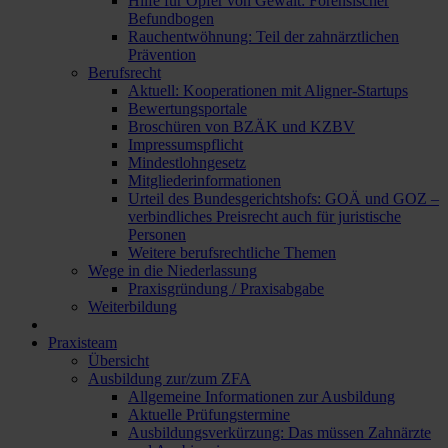
Hilfe für Opfer von Gewalt: Forensischer
Befundbogen
Rauchentwöhnung: Teil der zahnärztlichen
Prävention
Berufsrecht
Aktuell: Kooperationen mit Aligner-Startups
Bewertungsportale
Broschüren von BZÄK und KZBV
Impressumspflicht
Mindestlohngesetz
Mitgliederinformationen
Urteil des Bundesgerichtshofs: GOÄ und GOZ –
verbindliches Preisrecht auch für juristische
Personen
Weitere berufsrechtliche Themen
Wege in die Niederlassung
Praxisgründung / Praxisabgabe
Weiterbildung
Praxisteam
Übersicht
Ausbildung zur/zum ZFA
Allgemeine Informationen zur Ausbildung
Aktuelle Prüfungstermine
Ausbildungsverkürzung: Das müssen Zahnärzte