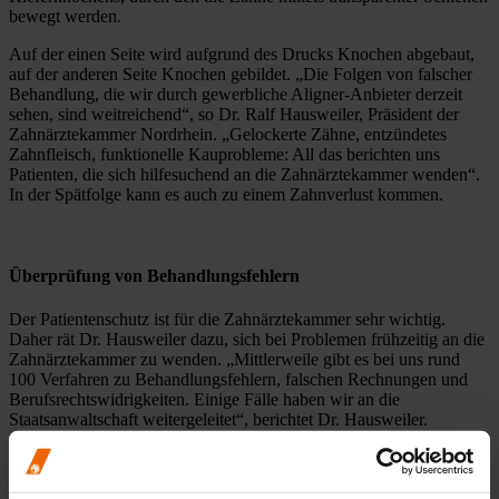
bewegt werden.
Auf der einen Seite wird aufgrund des Drucks Knochen abgebaut,
auf der anderen Seite Knochen gebildet. „Die Folgen von falscher
Behandlung, die wir durch gewerbliche Aligner-Anbieter derzeit
sehen, sind weitreichend“, so Dr. Ralf Hausweiler, Präsident der
Zahnärztekammer Nordrhein. „Gelockerte Zähne, entzündetes
Zahnfleisch, funktionelle Kauprobleme: All das berichten uns
Patienten, die sich hilfesuchend an die Zahnärztekammer wenden“.
In der Spätfolge kann es auch zu einem Zahnverlust kommen.
Überprüfung von Behandlungsfehlern
Der Patientenschutz ist für die Zahnärztekammer sehr wichtig.
Daher rät Dr. Hausweiler dazu, sich bei Problemen frühzeitig an die
Zahnärztekammer zu wenden. „Mittlerweile gibt es bei uns rund
100 Verfahren zu Behandlungsfehlern, falschen Rechnungen und
Berufsrechtswidrigkeiten. Einige Fälle haben wir an die
Staatsanwaltschaft weitergeleitet“, berichtet Dr. Hausweiler.
Bei der Zahnärztekammer ist eine Begutachtungsstelle zur
Überprüfung von Behandlungsfehlern eingerichtet.
Zahnmedizinische und juristische Experten können bewerten, ob die