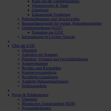
Rund um die Zahnbehandlung
Wissenswertes & Tipps
Zahnersatz
Zahngesunde Ernährung
Patientenberatung und -beschwerden
Begutachtungsstelle für vermut. Behandlungsfehler
Gebührenordnung (GOZ)
Formulare zur GOZ
Informationen in Leichter Sprache
Über die ZÄK
Übersicht
Aufgaben der Kammer
Präsident, Vorstand und Geschäftsführung
Ansprechpartner
Bezirks- und Kreisstellen
Kammerversammlung
Rechtliche Grundlagen
Amtliche Bekanntmachungen
Stellenangebote
Presse & Publikationen
Übersicht
Rheinisches Zahnärzteblatt (RZB)
Pressemitteilungen