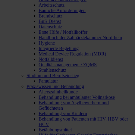
Arbeitsschutz
Bauliche Anforderungen
Brandschutz
BuS-Dienst
Datenschutz
Erste Hilfe / Notfallkoffer
Handbuch der Zahnärztekammer Nordrhein
Hygiene
Integrierte Begehung
Medical Device Regulation (MDR)
Notfalldienst
Qualitätsmanagement / ZQMS
Strahlenschutz
Studium und Berufseinstieg
Famulatur
Praxiswissen und Behandlung
Alterszahnheilkunde
Behandlung bei ambulanter Vollnarkose
Behandlung von Asylbewerbern und
Geflüchteten
Behandlung von Kindern
Behandlung von Patienten mit HIV, HBV oder
HCV
Betäubungsmittel