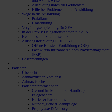
und Azubis wissen
Ausbildungsinfos für Geflüchtete
Hilfe bei Problemen in der Ausbildung
Wege in die Ausbildung
Praktikum
Umschulung
Vergütungsempfehlung für ZFA
In der Praxis: Delegationsrahmen für ZFA
Kenntnisse im Strahlenschutz
Aufstiegsfortbildung OBF / FZP
Offene Baustein Fortbildung (OBF)
Fachwirt/in für zahnärztliches Praxismanagement
(FZP)
Lossprechungen
Patienten
Übersicht
Zahnärztlicher Notdienst
Zahnarztsuche
Patienteninformationen
Gesund im Mund – bei Handicap und
Pflegebedarf
Karies & Parodontitis
Mundhygiene & Zahnpflege
Prophylaxe & Vorsorge