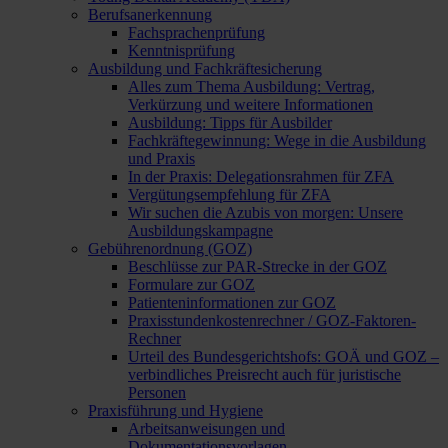
Berufsanerkennung
Fachsprachenprüfung
Kenntnisprüfung
Ausbildung und Fachkräftesicherung
Alles zum Thema Ausbildung: Vertrag,
Verkürzung und weitere Informationen
Ausbildung: Tipps für Ausbilder
Fachkräftegewinnung: Wege in die Ausbildung
und Praxis
In der Praxis: Delegationsrahmen für ZFA
Vergütungsempfehlung für ZFA
Wir suchen die Azubis von morgen: Unsere
Ausbildungskampagne
Gebührenordnung (GOZ)
Beschlüsse zur PAR-Strecke in der GOZ
Formulare zur GOZ
Patienteninformationen zur GOZ
Praxisstundenkostenrechner / GOZ-Faktoren-
Rechner
Urteil des Bundesgerichtshofs: GOÄ und GOZ –
verbindliches Preisrecht auch für juristische
Personen
Praxisführung und Hygiene
Arbeitsanweisungen und
Dokumentationsvorlagen