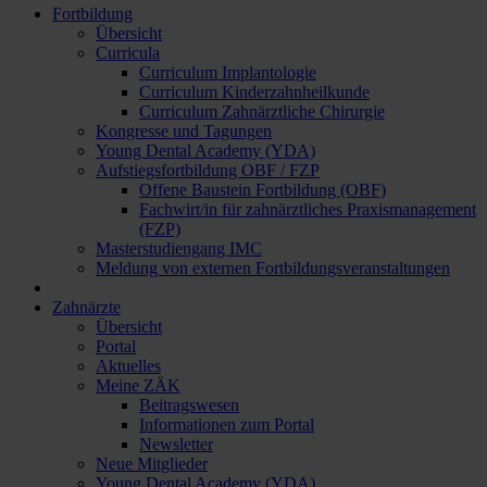
Fortbildung
Übersicht
Curricula
Curriculum Implantologie
Curriculum Kinderzahnheilkunde
Curriculum Zahnärztliche Chirurgie
Kongresse und Tagungen
Young Dental Academy (YDA)
Aufstiegsfortbildung OBF / FZP
Offene Baustein Fortbildung (OBF)
Fachwirt/in für zahnärztliches Praxismanagement
(FZP)
Masterstudiengang IMC
Meldung von externen Fortbildungsveranstaltungen
Zahnärzte
Übersicht
Portal
Aktuelles
Meine ZÄK
Beitragswesen
Informationen zum Portal
Newsletter
Neue Mitglieder
Young Dental Academy (YDA)