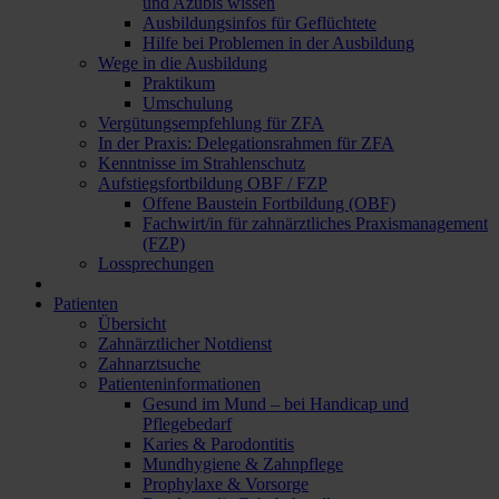
und Azubis wissen
Ausbildungsinfos für Geflüchtete
Hilfe bei Problemen in der Ausbildung
Wege in die Ausbildung
Praktikum
Umschulung
Vergütungsempfehlung für ZFA
In der Praxis: Delegationsrahmen für ZFA
Kenntnisse im Strahlenschutz
Aufstiegsfortbildung OBF / FZP
Offene Baustein Fortbildung (OBF)
Fachwirt/in für zahnärztliches Praxismanagement
(FZP)
Lossprechungen
Patienten
Übersicht
Zahnärztlicher Notdienst
Zahnarztsuche
Patienteninformationen
Gesund im Mund – bei Handicap und
Pflegebedarf
Karies & Parodontitis
Mundhygiene & Zahnpflege
Prophylaxe & Vorsorge