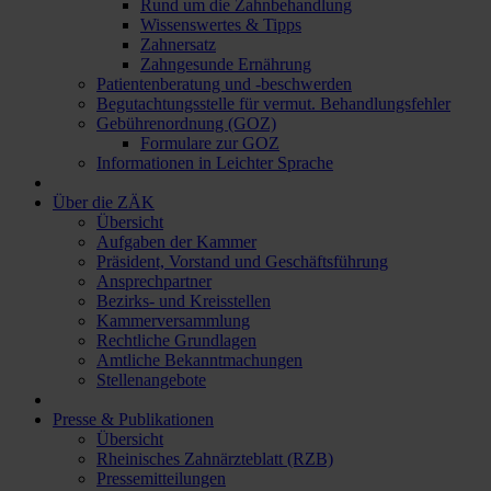
Rund um die Zahnbehandlung
Wissenswertes & Tipps
Zahnersatz
Zahngesunde Ernährung
Patientenberatung und -beschwerden
Begutachtungsstelle für vermut. Behandlungsfehler
Gebührenordnung (GOZ)
Formulare zur GOZ
Informationen in Leichter Sprache
Über die ZÄK
Übersicht
Aufgaben der Kammer
Präsident, Vorstand und Geschäftsführung
Ansprechpartner
Bezirks- und Kreisstellen
Kammerversammlung
Rechtliche Grundlagen
Amtliche Bekanntmachungen
Stellenangebote
Presse & Publikationen
Übersicht
Rheinisches Zahnärzteblatt (RZB)
Pressemitteilungen