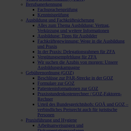
Berufsanerkennung
Fachsprachenprüfung
Kenntnisprüfung
Ausbildung und Fachkräftesicherung
Alles zum Thema Ausbildung: Vertrag,
Verkürzung und weitere Informationen
Ausbildung: Tipps für Ausbilder
Fachkräftegewinnung: Wege in die Ausbildung
und Praxis
In der Praxis: Delegationsrahmen für ZFA
Vergütungsempfehlung für ZFA
Wir suchen die Azubis von morgen: Unsere
Ausbildungskampagne
Gebührenordnung (GOZ)
Beschlüsse zur PAR-Strecke in der GOZ
Formulare zur GOZ
Patienteninformationen zur GOZ
Praxisstundenkostenrechner / GOZ-Faktoren-
Rechner
Urteil des Bundesgerichtshofs: GOÄ und GOZ –
verbindliches Preisrecht auch für juristische
Personen
Praxisführung und Hygiene
Arbeitsanweisungen und
Dokumentationsvorlagen