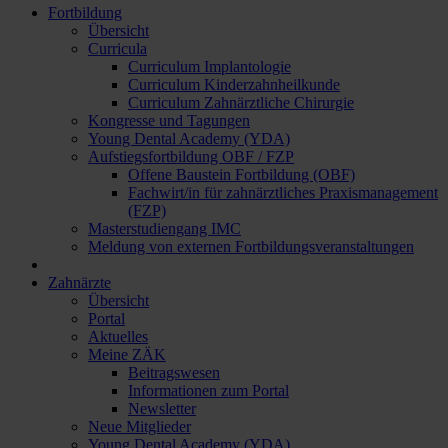
Fortbildung
Übersicht
Curricula
Curriculum Implantologie
Curriculum Kinderzahnheilkunde
Curriculum Zahnärztliche Chirurgie
Kongresse und Tagungen
Young Dental Academy (YDA)
Aufstiegsfortbildung OBF / FZP
Offene Baustein Fortbildung (OBF)
Fachwirt/in für zahnärztliches Praxismanagement
(FZP)
Masterstudiengang IMC
Meldung von externen Fortbildungsveranstaltungen
Zahnärzte
Übersicht
Portal
Aktuelles
Meine ZÄK
Beitragswesen
Informationen zum Portal
Newsletter
Neue Mitglieder
Young Dental Academy (YDA)