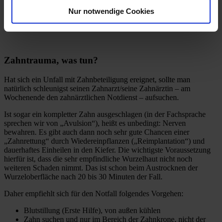
der unfallbedingte Verlust nur eines einzigen Schneidezahnes
Nur notwendige Cookies
durchaus lebenslange Folgekosten zwischen zehn- und
zwanzigtausend Euro nach sich ziehen kann.
Zahntrauma, was tun?
Hat sich ein Unfall mit Zahnbeteiligung ereignet, sollte man
natürlich schleunigst seinen Zahnarzt/seine Zahnärztin – am
Wochenende den zahnärztlichen Notdienst – aufsuchen.
Ist sogar ein kompletter Zahn ausgeschlagen (in der Fachsprache
sprechen wir von „Avulsion“), heißt es unbedingt: Nerven
bewahren. Es gibt auch dann noch sehr gute Chancen einer
„Zahnrettung“ durch Wiedereinpflanzen („Reimplantation“) und
dauerhaftes Einheilen in den Kiefer. Die wichtigste Voraussetzung
hierfür ist, dass die sehr empfindliche Wurzelhaut nicht noch
weiteren Schaden nimmt. Das ist schon beim Austrocknen der
Wurzeloberfläche nach 20 bis 30 Minuten der Fall.
Daher empfiehlt sich für den Notfall folgendes Vorgehen:
Blutstillung (Erste Hilfe), von außen kühlen
Zahn suchen und nur im Bereich der Zahnkrone, nicht der