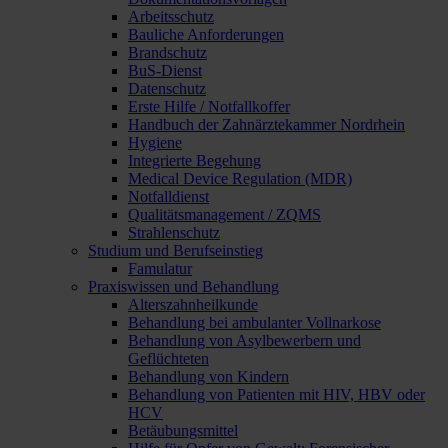
Arbeitsschutz
Bauliche Anforderungen
Brandschutz
BuS-Dienst
Datenschutz
Erste Hilfe / Notfallkoffer
Handbuch der Zahnärztekammer Nordrhein
Hygiene
Integrierte Begehung
Medical Device Regulation (MDR)
Notfalldienst
Qualitätsmanagement / ZQMS
Strahlenschutz
Studium und Berufseinstieg
Famulatur
Praxiswissen und Behandlung
Alterszahnheilkunde
Behandlung bei ambulanter Vollnarkose
Behandlung von Asylbewerbern und
Geflüchteten
Behandlung von Kindern
Behandlung von Patienten mit HIV, HBV oder
HCV
Betäubungsmittel