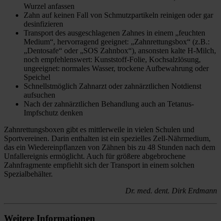
Wurzel anfassen
Zahn auf keinen Fall von Schmutzpartikeln reinigen oder gar
desinfizieren
Transport des ausgeschlagenen Zahnes in einem „feuchten
Medium“, hervorragend geeignet: „Zahnrettungsbox“ (z.B.:
„Dentosafe“ oder „SOS Zahnbox“), ansonsten kalte H-Milch,
noch empfehlenswert: Kunststoff-Folie, Kochsalzlösung,
ungeeignet: normales Wasser, trockene Aufbewahrung oder
Speichel
Schnellstmöglich Zahnarzt oder zahnärztlichen Notdienst
aufsuchen
Nach der zahnärztlichen Behandlung auch an Tetanus-
Impfschutz denken
Zahnrettungsboxen gibt es mittlerweile in vielen Schulen und
Sportvereinen. Darin enthalten ist ein spezielles Zell-Nährmedium,
das ein Wiedereinpflanzen von Zähnen bis zu 48 Stunden nach dem
Unfallereignis ermöglicht. Auch für größere abgebrochene
Zahnfragmente empfiehlt sich der Transport in einem solchen
Spezialbehälter.
Dr. med. dent. Dirk Erdmann
Weitere Informationen