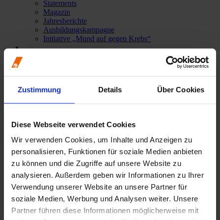
Statements
Magazin
Jahresberichte
Ausbildungskampagne
Initiative „Mund auf gegen Krebs“
Zahnunfall: Vorbeugung und
Zustimmung
Details
Über Cookies
richtiges Verhalten im Notfall
Diese Webseite verwendet Cookies
Unfälle, bei denen auch die Zähne in Mitleidenschaft gezogen
werden, sind ziemlich häufig.
Wir verwenden Cookies, um Inhalte und Anzeigen zu
personalisieren, Funktionen für soziale Medien anbieten
zu können und die Zugriffe auf unsere Website zu
Die Statistik sagt, dass immerhin jedes dritte oder vierte Kind bis zu
seinem 16. Lebensjahr einen unfallbedingten Zahnschaden erleidet –
analysieren. Außerdem geben wir Informationen zu Ihrer
ob in der Schule oder in der Freizeit insbesondere bei Ball- und
Verwendung unserer Website an unsere Partner für
Kontaktsportarten sowie beim Inline-Skaten oder Mountain-Biken.
soziale Medien, Werbung und Analysen weiter. Unsere
Am häufigsten von Verletzungen betroffen sind dann die
Partner führen diese Informationen möglicherweise mit
Schneidezähne („Frontzahntrauma“). Art und Umfang der Schäden