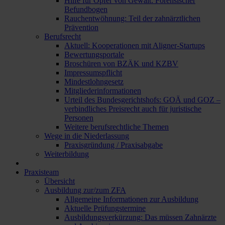
Hilfe für Opfer von Gewalt: Forensischer
Befundbogen
Rauchentwöhnung: Teil der zahnärztlichen
Prävention
Berufsrecht
Aktuell: Kooperationen mit Aligner-Startups
Bewertungsportale
Broschüren von BZÄK und KZBV
Impressumspflicht
Mindestlohngesetz
Mitgliederinformationen
Urteil des Bundesgerichtshofs: GOÄ und GOZ –
verbindliches Preisrecht auch für juristische
Personen
Weitere berufsrechtliche Themen
Wege in die Niederlassung
Praxisgründung / Praxisabgabe
Weiterbildung
Praxisteam
Übersicht
Ausbildung zur/zum ZFA
Allgemeine Informationen zur Ausbildung
Aktuelle Prüfungstermine
Ausbildungsverkürzung: Das müssen Zahnärzte