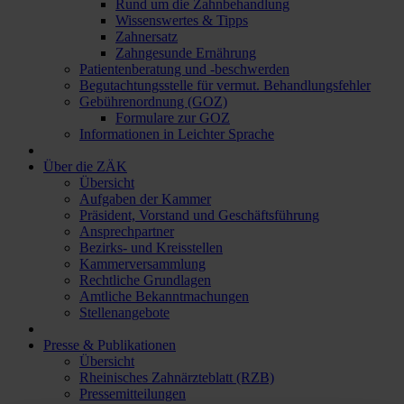
Rund um die Zahnbehandlung
Wissenswertes & Tipps
Zahnersatz
Zahngesunde Ernährung
Patientenberatung und -beschwerden
Begutachtungsstelle für vermut. Behandlungsfehler
Gebührenordnung (GOZ)
Formulare zur GOZ
Informationen in Leichter Sprache
Über die ZÄK
Übersicht
Aufgaben der Kammer
Präsident, Vorstand und Geschäftsführung
Ansprechpartner
Bezirks- und Kreisstellen
Kammerversammlung
Rechtliche Grundlagen
Amtliche Bekanntmachungen
Stellenangebote
Presse & Publikationen
Übersicht
Rheinisches Zahnärzteblatt (RZB)
Pressemitteilungen