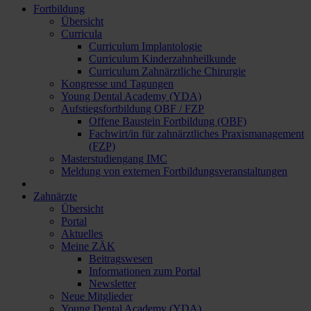
Fortbildung
Übersicht
Curricula
Curriculum Implantologie
Curriculum Kinderzahnheilkunde
Curriculum Zahnärztliche Chirurgie
Kongresse und Tagungen
Young Dental Academy (YDA)
Aufstiegsfortbildung OBF / FZP
Offene Baustein Fortbildung (OBF)
Fachwirt/in für zahnärztliches Praxismanagement
(FZP)
Masterstudiengang IMC
Meldung von externen Fortbildungsveranstaltungen
Zahnärzte
Übersicht
Portal
Aktuelles
Meine ZÄK
Beitragswesen
Informationen zum Portal
Newsletter
Neue Mitglieder
Young Dental Academy (YDA)