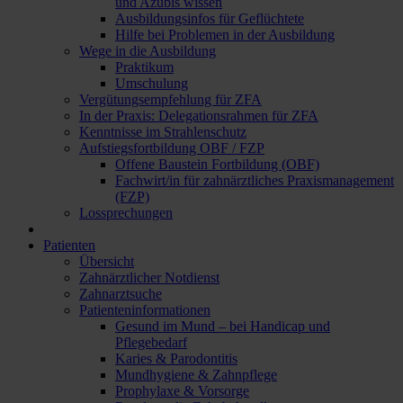
und Azubis wissen
Ausbildungsinfos für Geflüchtete
Hilfe bei Problemen in der Ausbildung
Wege in die Ausbildung
Praktikum
Umschulung
Vergütungsempfehlung für ZFA
In der Praxis: Delegationsrahmen für ZFA
Kenntnisse im Strahlenschutz
Aufstiegsfortbildung OBF / FZP
Offene Baustein Fortbildung (OBF)
Fachwirt/in für zahnärztliches Praxismanagement
(FZP)
Lossprechungen
Patienten
Übersicht
Zahnärztlicher Notdienst
Zahnarztsuche
Patienteninformationen
Gesund im Mund – bei Handicap und
Pflegebedarf
Karies & Parodontitis
Mundhygiene & Zahnpflege
Prophylaxe & Vorsorge