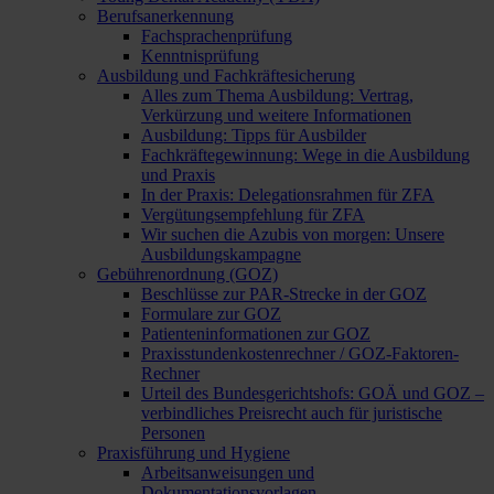
Berufsanerkennung
Fachsprachenprüfung
Kenntnisprüfung
Ausbildung und Fachkräftesicherung
Alles zum Thema Ausbildung: Vertrag,
Verkürzung und weitere Informationen
Ausbildung: Tipps für Ausbilder
Fachkräftegewinnung: Wege in die Ausbildung
und Praxis
In der Praxis: Delegationsrahmen für ZFA
Vergütungsempfehlung für ZFA
Wir suchen die Azubis von morgen: Unsere
Ausbildungskampagne
Gebührenordnung (GOZ)
Beschlüsse zur PAR-Strecke in der GOZ
Formulare zur GOZ
Patienteninformationen zur GOZ
Praxisstundenkostenrechner / GOZ-Faktoren-
Rechner
Urteil des Bundesgerichtshofs: GOÄ und GOZ –
verbindliches Preisrecht auch für juristische
Personen
Praxisführung und Hygiene
Arbeitsanweisungen und
Dokumentationsvorlagen