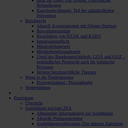
Hilfe für Opfer von Gewalt: Forensischer
Befundbogen
Rauchentwöhnung: Teil der zahnärztlichen
Prävention
Berufsrecht
Aktuell: Kooperationen mit Aligner-Startups
Bewertungsportale
Broschüren von BZÄK und KZBV
Impressumspflicht
Mindestlohngesetz
Mitgliederinformationen
Urteil des Bundesgerichtshofs: GOÄ und GOZ –
verbindliches Preisrecht auch für juristische
Personen
Weitere berufsrechtliche Themen
Wege in die Niederlassung
Praxisgründung / Praxisabgabe
Weiterbildung
Praxisteam
Übersicht
Ausbildung zur/zum ZFA
Allgemeine Informationen zur Ausbildung
Aktuelle Prüfungstermine
Ausbildungsverkürzung: Das müssen Zahnärzte