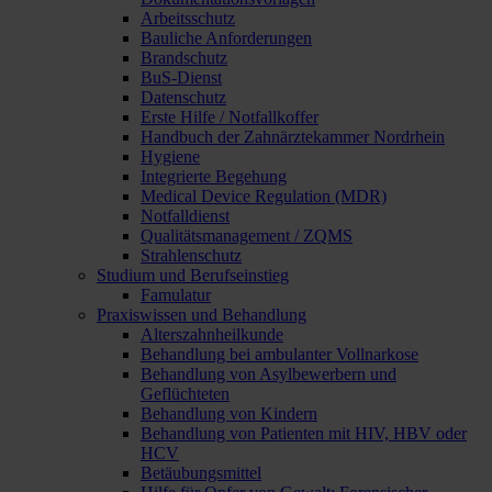
Arbeitsschutz
Bauliche Anforderungen
Brandschutz
BuS-Dienst
Datenschutz
Erste Hilfe / Notfallkoffer
Handbuch der Zahnärztekammer Nordrhein
Hygiene
Integrierte Begehung
Medical Device Regulation (MDR)
Notfalldienst
Qualitätsmanagement / ZQMS
Strahlenschutz
Studium und Berufseinstieg
Famulatur
Praxiswissen und Behandlung
Alterszahnheilkunde
Behandlung bei ambulanter Vollnarkose
Behandlung von Asylbewerbern und
Geflüchteten
Behandlung von Kindern
Behandlung von Patienten mit HIV, HBV oder
HCV
Betäubungsmittel