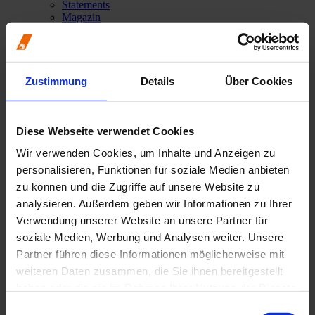
Statements
Magazin
Jahresberichte
Ausbildungskampagne
Initiative „Mund auf gegen Krebs“
Zustimmung
Details
Über Cookies
Zahnentfernung: Wann sollte
Diese Webseite verwendet Cookies
ein Zahn gezogen werden?
Wir verwenden Cookies, um Inhalte und Anzeigen zu
personalisieren, Funktionen für soziale Medien anbieten
zu können und die Zugriffe auf unsere Website zu
„Dieser Zahn muss entfernt werden.“ Heute im Zeitalter der
lebensbegleitenden Zahnprophylaxe fällt dieser Satz immer
analysieren. Außerdem geben wir Informationen zu Ihrer
seltener.
Verwendung unserer Website an unsere Partner für
soziale Medien, Werbung und Analysen weiter. Unsere
und dennoch: Nicht jeder Zahn kann erhalten werden.
Partner führen diese Informationen möglicherweise mit
weiteren Daten zusammen, die Sie ihnen bereitgestellt
haben oder die sie im Rahmen Ihrer Nutzung der Dienste
Beispiel Parodontitis
gesammelt haben.
Einwilligungsauswahl