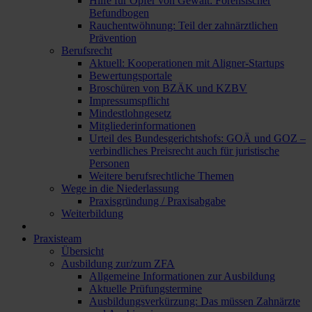
Hilfe für Opfer von Gewalt: Forensischer
Befundbogen
Rauchentwöhnung: Teil der zahnärztlichen
Prävention
Berufsrecht
Aktuell: Kooperationen mit Aligner-Startups
Bewertungsportale
Broschüren von BZÄK und KZBV
Impressumspflicht
Mindestlohngesetz
Mitgliederinformationen
Urteil des Bundesgerichtshofs: GOÄ und GOZ –
verbindliches Preisrecht auch für juristische
Personen
Weitere berufsrechtliche Themen
Wege in die Niederlassung
Praxisgründung / Praxisabgabe
Weiterbildung
Praxisteam
Übersicht
Ausbildung zur/zum ZFA
Allgemeine Informationen zur Ausbildung
Aktuelle Prüfungstermine
Ausbildungsverkürzung: Das müssen Zahnärzte