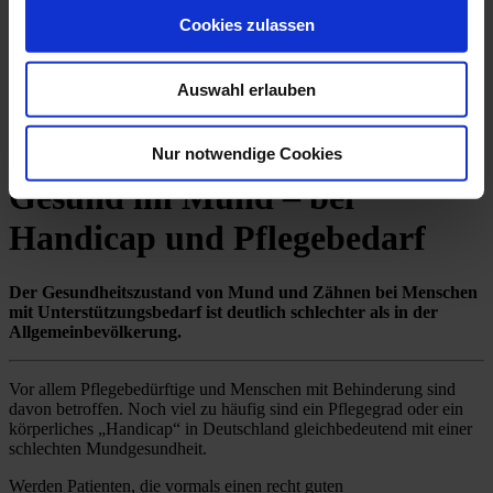
Statements
Cookies zulassen
Magazin
Jahresberichte
Ausbildungskampagne
Initiative „Mund auf gegen Krebs“
Auswahl erlauben
Nur notwendige Cookies
Gesund im Mund – bei
Handicap und Pflegebedarf
Der Gesundheitszustand von Mund und Zähnen bei Menschen
mit Unterstützungsbedarf ist deutlich schlechter als in der
Allgemeinbevölkerung.
Vor allem Pflegebedürftige und Menschen mit Behinderung sind
davon betroffen. Noch viel zu häufig sind ein Pflegegrad oder ein
körperliches „Handicap“ in Deutschland gleichbedeutend mit einer
schlechten Mundgesundheit.
Werden Patienten, die vormals einen recht guten