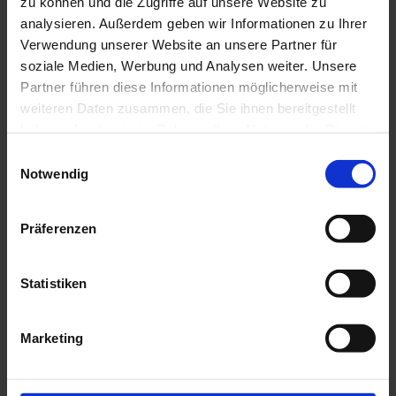
zu können und die Zugriffe auf unsere Website zu
Rund um die Zahnbehandlung
Wissenswertes & Tipps
analysieren. Außerdem geben wir Informationen zu Ihrer
Zahnersatz
Verwendung unserer Website an unsere Partner für
Zahngesunde Ernährung
soziale Medien, Werbung und Analysen weiter. Unsere
Patientenberatung und -beschwerden
Begutachtungsstelle für vermut. Behandlungsfehler
Partner führen diese Informationen möglicherweise mit
Gebührenordnung (GOZ)
weiteren Daten zusammen, die Sie ihnen bereitgestellt
Formulare zur GOZ
haben oder die sie im Rahmen Ihrer Nutzung der Dienste
Informationen in Leichter Sprache
gesammelt haben.
Einwilligungsauswahl
Über die ZÄK
Notwendig
Übersicht
Aufgaben der Kammer
Präsident, Vorstand und Geschäftsführung
Ansprechpartner
Präferenzen
Bezirks- und Kreisstellen
Kammerversammlung
Rechtliche Grundlagen
Statistiken
Amtliche Bekanntmachungen
Stellenangebote
Marketing
Presse & Publikationen
Übersicht
Rheinisches Zahnärzteblatt (RZB)
Pressemitteilungen