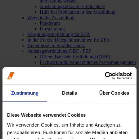
und Azubis wissen
Ausbildungsinfos für Geflüchtete
Hilfe bei Problemen in der Ausbildung
Wege in die Ausbildung
Praktikum
Umschulung
Vergütungsempfehlung für ZFA
In der Praxis: Delegationsrahmen für ZFA
Kenntnisse im Strahlenschutz
Aufstiegsfortbildung OBF / FZP
Offene Baustein Fortbildung (OBF)
Fachwirt/in für zahnärztliches Praxismanagement
(FZP)
Lossprechungen
Patienten
Übersicht
Zustimmung
Details
Über Cookies
Zahnärztlicher Notdienst
Zahnarztsuche
Patienteninformationen
Gesund im Mund – bei Handicap und
Diese Webseite verwendet Cookies
Pflegebedarf
Karies & Parodontitis
Wir verwenden Cookies, um Inhalte und Anzeigen zu
Mundhygiene & Zahnpflege
personalisieren, Funktionen für soziale Medien anbieten
Prophylaxe & Vorsorge