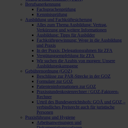
Berufsanerkennung
Fachsprachenprüfung
Kenntnisprüfung
Ausbildung und Fachkräftesicherung
Alles zum Thema Ausbildung: Vertrag,
Verkürzung und weitere Informationen
Ausbildung: Tipps für Ausbilder
Fachkräftegewinnung: Wege in die Ausbildung
und Praxis
In der Praxis: Delegationsrahmen für ZFA
Vergütungsempfehlung für ZFA
Wir suchen die Azubis von morgen: Unsere
Ausbildungskampagne
Gebührenordnung (GOZ)
Beschlüsse zur PAR-Strecke in der GOZ
Formulare zur GOZ
Patienteninformationen zur GOZ
Praxisstundenkostenrechner / GOZ-Faktoren-
Rechner
Urteil des Bundesgerichtshofs: GOÄ und GOZ –
verbindliches Preisrecht auch für juristische
Personen
Praxisführung und Hygiene
Arbeitsanweisungen und
Dokumentationsvorlagen