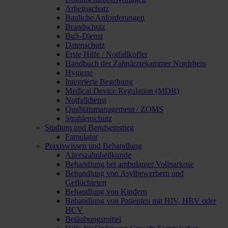
Arbeitsschutz
Bauliche Anforderungen
Brandschutz
BuS-Dienst
Datenschutz
Erste Hilfe / Notfallkoffer
Handbuch der Zahnärztekammer Nordrhein
Hygiene
Integrierte Begehung
Medical Device Regulation (MDR)
Notfalldienst
Qualitätsmanagement / ZQMS
Strahlenschutz
Studium und Berufseinstieg
Famulatur
Praxiswissen und Behandlung
Alterszahnheilkunde
Behandlung bei ambulanter Vollnarkose
Behandlung von Asylbewerbern und
Geflüchteten
Behandlung von Kindern
Behandlung von Patienten mit HIV, HBV oder
HCV
Betäubungsmittel