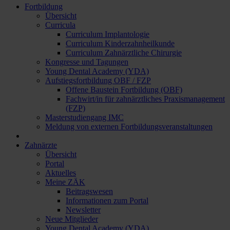
Fortbildung
Übersicht
Curricula
Curriculum Implantologie
Curriculum Kinderzahnheilkunde
Curriculum Zahnärztliche Chirurgie
Kongresse und Tagungen
Young Dental Academy (YDA)
Aufstiegsfortbildung OBF / FZP
Offene Baustein Fortbildung (OBF)
Fachwirt/in für zahnärztliches Praxismanagement
(FZP)
Masterstudiengang IMC
Meldung von externen Fortbildungsveranstaltungen
Zahnärzte
Übersicht
Portal
Aktuelles
Meine ZÄK
Beitragswesen
Informationen zum Portal
Newsletter
Neue Mitglieder
Young Dental Academy (YDA)