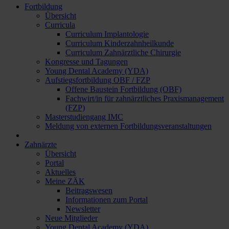
Fortbildung
Übersicht
Curricula
Curriculum Implantologie
Curriculum Kinderzahnheilkunde
Curriculum Zahnärztliche Chirurgie
Kongresse und Tagungen
Young Dental Academy (YDA)
Aufstiegsfortbildung OBF / FZP
Offene Baustein Fortbildung (OBF)
Fachwirt/in für zahnärztliches Praxismanagement
(FZP)
Masterstudiengang IMC
Meldung von externen Fortbildungsveranstaltungen
Zahnärzte
Übersicht
Portal
Aktuelles
Meine ZÄK
Beitragswesen
Informationen zum Portal
Newsletter
Neue Mitglieder
Young Dental Academy (YDA)