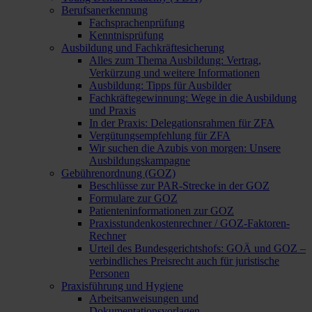
Berufsanerkennung
Fachsprachenprüfung
Kenntnisprüfung
Ausbildung und Fachkräftesicherung
Alles zum Thema Ausbildung: Vertrag,
Verkürzung und weitere Informationen
Ausbildung: Tipps für Ausbilder
Fachkräftegewinnung: Wege in die Ausbildung
und Praxis
In der Praxis: Delegationsrahmen für ZFA
Vergütungsempfehlung für ZFA
Wir suchen die Azubis von morgen: Unsere
Ausbildungskampagne
Gebührenordnung (GOZ)
Beschlüsse zur PAR-Strecke in der GOZ
Formulare zur GOZ
Patienteninformationen zur GOZ
Praxisstundenkostenrechner / GOZ-Faktoren-
Rechner
Urteil des Bundesgerichtshofs: GOÄ und GOZ –
verbindliches Preisrecht auch für juristische
Personen
Praxisführung und Hygiene
Arbeitsanweisungen und
Dokumentationsvorlagen