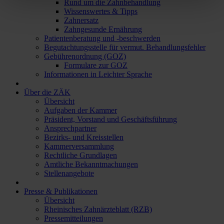
Rund um die Zahnbehandlung
Wissenswertes & Tipps
Zahnersatz
Zahngesunde Ernährung
Patientenberatung und -beschwerden
Begutachtungsstelle für vermut. Behandlungsfehler
Gebührenordnung (GOZ)
Formulare zur GOZ
Informationen in Leichter Sprache
Über die ZÄK
Übersicht
Aufgaben der Kammer
Präsident, Vorstand und Geschäftsführung
Ansprechpartner
Bezirks- und Kreisstellen
Kammerversammlung
Rechtliche Grundlagen
Amtliche Bekanntmachungen
Stellenangebote
Presse & Publikationen
Übersicht
Rheinisches Zahnärzteblatt (RZB)
Pressemitteilungen