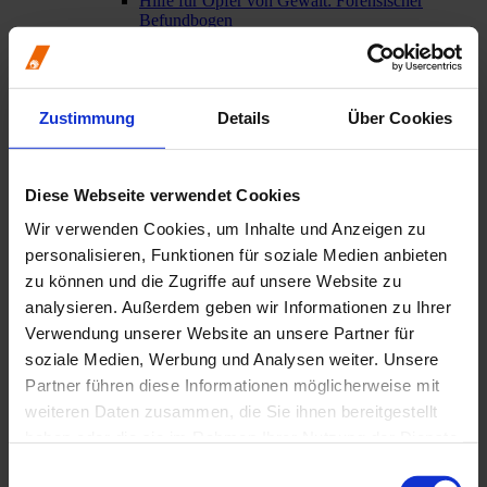
Hilfe für Opfer von Gewalt: Forensischer
Befundbogen
Rauchentwöhnung: Teil der zahnärztlichen
Prävention
Berufsrecht
Aktuell: Kooperationen mit Aligner-Startups
Zustimmung
Details
Über Cookies
Bewertungsportale
Broschüren von BZÄK und KZBV
Impressumspflicht
Mindestlohngesetz
Diese Webseite verwendet Cookies
Mitgliederinformationen
Urteil des Bundesgerichtshofs: GOÄ und GOZ –
Wir verwenden Cookies, um Inhalte und Anzeigen zu
verbindliches Preisrecht auch für juristische
personalisieren, Funktionen für soziale Medien anbieten
Personen
Weitere berufsrechtliche Themen
zu können und die Zugriffe auf unsere Website zu
Wege in die Niederlassung
analysieren. Außerdem geben wir Informationen zu Ihrer
Praxisgründung / Praxisabgabe
Verwendung unserer Website an unsere Partner für
Weiterbildung
soziale Medien, Werbung und Analysen weiter. Unsere
Praxisteam
Partner führen diese Informationen möglicherweise mit
Übersicht
weiteren Daten zusammen, die Sie ihnen bereitgestellt
Ausbildung zur/zum ZFA
Allgemeine Informationen zur Ausbildung
haben oder die sie im Rahmen Ihrer Nutzung der Dienste
Aktuelle Prüfungstermine
gesammelt haben.
Ausbildungsverkürzung: Das müssen Zahnärzte
Einwilligungsauswahl