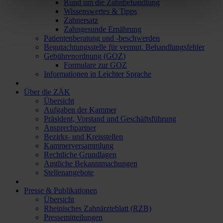
Rund um die Zahnbehandlung
Wissenswertes & Tipps
Zahnersatz
Zahngesunde Ernährung
Patientenberatung und -beschwerden
Begutachtungsstelle für vermut. Behandlungsfehler
Gebührenordnung (GOZ)
Formulare zur GOZ
Informationen in Leichter Sprache
Über die ZÄK
Übersicht
Aufgaben der Kammer
Präsident, Vorstand und Geschäftsführung
Ansprechpartner
Bezirks- und Kreisstellen
Kammerversammlung
Rechtliche Grundlagen
Amtliche Bekanntmachungen
Stellenangebote
Presse & Publikationen
Übersicht
Rheinisches Zahnärzteblatt (RZB)
Pressemitteilungen