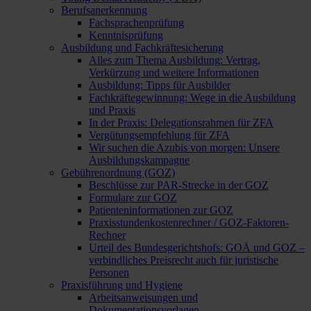
Berufsanerkennung
Fachsprachenprüfung
Kenntnisprüfung
Ausbildung und Fachkräftesicherung
Alles zum Thema Ausbildung: Vertrag,
Verkürzung und weitere Informationen
Ausbildung: Tipps für Ausbilder
Fachkräftegewinnung: Wege in die Ausbildung
und Praxis
In der Praxis: Delegationsrahmen für ZFA
Vergütungsempfehlung für ZFA
Wir suchen die Azubis von morgen: Unsere
Ausbildungskampagne
Gebührenordnung (GOZ)
Beschlüsse zur PAR-Strecke in der GOZ
Formulare zur GOZ
Patienteninformationen zur GOZ
Praxisstundenkostenrechner / GOZ-Faktoren-
Rechner
Urteil des Bundesgerichtshofs: GOÄ und GOZ –
verbindliches Preisrecht auch für juristische
Personen
Praxisführung und Hygiene
Arbeitsanweisungen und
Dokumentationsvorlagen