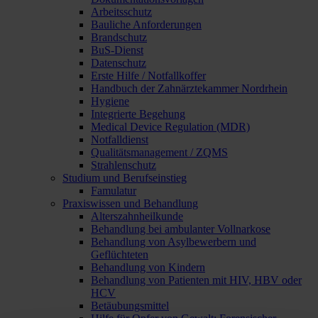
Arbeitsschutz
Bauliche Anforderungen
Brandschutz
BuS-Dienst
Datenschutz
Erste Hilfe / Notfallkoffer
Handbuch der Zahnärztekammer Nordrhein
Hygiene
Integrierte Begehung
Medical Device Regulation (MDR)
Notfalldienst
Qualitätsmanagement / ZQMS
Strahlenschutz
Studium und Berufseinstieg
Famulatur
Praxiswissen und Behandlung
Alterszahnheilkunde
Behandlung bei ambulanter Vollnarkose
Behandlung von Asylbewerbern und
Geflüchteten
Behandlung von Kindern
Behandlung von Patienten mit HIV, HBV oder
HCV
Betäubungsmittel