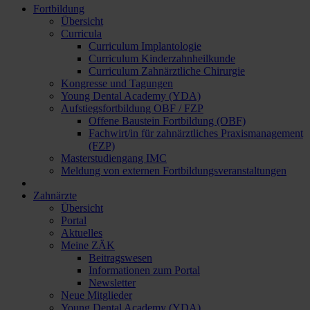
Fortbildung
Übersicht
Curricula
Curriculum Implantologie
Curriculum Kinderzahnheilkunde
Curriculum Zahnärztliche Chirurgie
Kongresse und Tagungen
Young Dental Academy (YDA)
Aufstiegsfortbildung OBF / FZP
Offene Baustein Fortbildung (OBF)
Fachwirt/in für zahnärztliches Praxismanagement
(FZP)
Masterstudiengang IMC
Meldung von externen Fortbildungsveranstaltungen
Zahnärzte
Übersicht
Portal
Aktuelles
Meine ZÄK
Beitragswesen
Informationen zum Portal
Newsletter
Neue Mitglieder
Young Dental Academy (YDA)