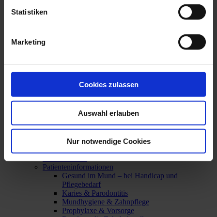
und Azubis wissen
Ausbildungsinfos für Geflüchtete
Statistiken
Hilfe bei Problemen in der Ausbildung
Wege in die Ausbildung
Praktikum
Marketing
Umschulung
Vergütungsempfehlung für ZFA
In der Praxis: Delegationsrahmen für ZFA
Kenntnisse im Strahlenschutz
Aufstiegsfortbildung OBF / FZP
Cookies zulassen
Offene Baustein Fortbildung (OBF)
Fachwirt/in für zahnärztliches Praxismanagement
(FZP)
Auswahl erlauben
Lossprechungen
Patienten
Übersicht
Nur notwendige Cookies
Zahnärztlicher Notdienst
Zahnarztsuche
Patienteninformationen
Gesund im Mund – bei Handicap und
Pflegebedarf
Karies & Parodontitis
Mundhygiene & Zahnpflege
Prophylaxe & Vorsorge