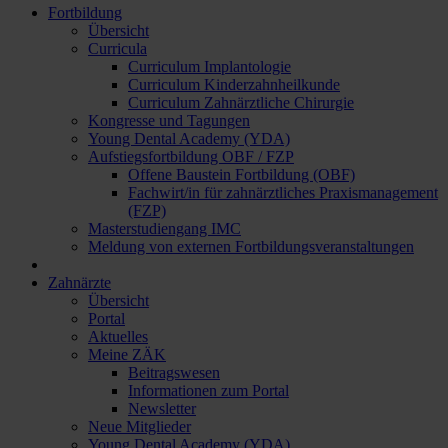
Fortbildung
Übersicht
Curricula
Curriculum Implantologie
Curriculum Kinderzahnheilkunde
Curriculum Zahnärztliche Chirurgie
Kongresse und Tagungen
Young Dental Academy (YDA)
Aufstiegsfortbildung OBF / FZP
Offene Baustein Fortbildung (OBF)
Fachwirt/in für zahnärztliches Praxismanagement
(FZP)
Masterstudiengang IMC
Meldung von externen Fortbildungsveranstaltungen
Zahnärzte
Übersicht
Portal
Aktuelles
Meine ZÄK
Beitragswesen
Informationen zum Portal
Newsletter
Neue Mitglieder
Young Dental Academy (YDA)