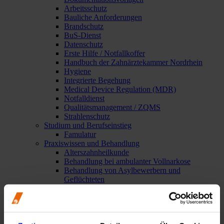
Arbeitsschutz
Bauliche Anforderungen
Brandschutz
BuS-Dienst
Datenschutz
Erste Hilfe / Notfallkoffer
Handbuch der Zahnärztekammer Nordrhein
Hygiene
Integrierte Begehung
Medical Device Regulation (MDR)
Notfalldienst
Qualitätsmanagement / ZQMS
Strahlenschutz
Studium und Berufseinstieg
Famulatur
Praxiswissen und Behandlung
Alterszahnheilkunde
Behandlung bei ambulanter Vollnarkose
Behandlung von Asylbewerbern und
Geflüchteten
Behandlung von Kindern
Behandlung von Patienten mit HIV, HBV oder
HCV
Betäubungsmittel