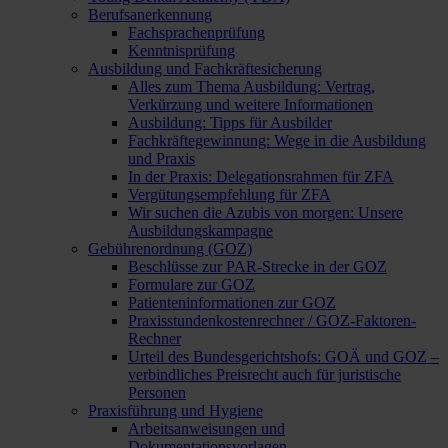
Berufsanerkennung
Fachsprachenprüfung
Kenntnisprüfung
Ausbildung und Fachkräftesicherung
Alles zum Thema Ausbildung: Vertrag,
Verkürzung und weitere Informationen
Ausbildung: Tipps für Ausbilder
Fachkräftegewinnung: Wege in die Ausbildung
und Praxis
In der Praxis: Delegationsrahmen für ZFA
Vergütungsempfehlung für ZFA
Wir suchen die Azubis von morgen: Unsere
Ausbildungskampagne
Gebührenordnung (GOZ)
Beschlüsse zur PAR-Strecke in der GOZ
Formulare zur GOZ
Patienteninformationen zur GOZ
Praxisstundenkostenrechner / GOZ-Faktoren-
Rechner
Urteil des Bundesgerichtshofs: GOÄ und GOZ –
verbindliches Preisrecht auch für juristische
Personen
Praxisführung und Hygiene
Arbeitsanweisungen und
Dokumentationsvorlagen