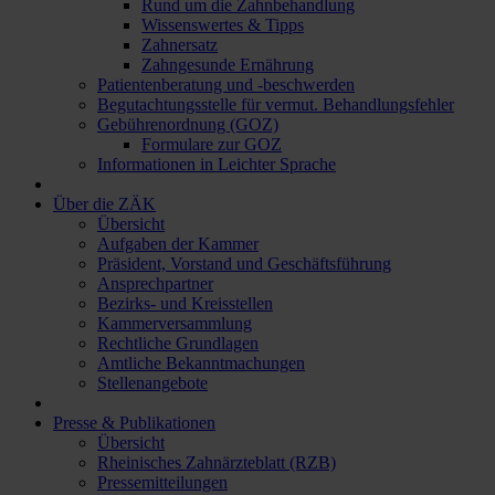
Rund um die Zahnbehandlung
Wissenswertes & Tipps
Zahnersatz
Zahngesunde Ernährung
Patientenberatung und -beschwerden
Begutachtungsstelle für vermut. Behandlungsfehler
Gebührenordnung (GOZ)
Formulare zur GOZ
Informationen in Leichter Sprache
Über die ZÄK
Übersicht
Aufgaben der Kammer
Präsident, Vorstand und Geschäftsführung
Ansprechpartner
Bezirks- und Kreisstellen
Kammerversammlung
Rechtliche Grundlagen
Amtliche Bekanntmachungen
Stellenangebote
Presse & Publikationen
Übersicht
Rheinisches Zahnärzteblatt (RZB)
Pressemitteilungen