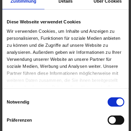
Hilfe für Opfer von Gewalt: Forensischer
Zustimmung
Details
Über Cookies
Befundbogen
Rauchentwöhnung: Teil der zahnärztlichen
Prävention
Berufsrecht
Diese Webseite verwendet Cookies
Aktuell: Kooperationen mit Aligner-Startups
Wir verwenden Cookies, um Inhalte und Anzeigen zu
Bewertungsportale
Broschüren von BZÄK und KZBV
personalisieren, Funktionen für soziale Medien anbieten
Impressumspflicht
zu können und die Zugriffe auf unsere Website zu
Mindestlohngesetz
analysieren. Außerdem geben wir Informationen zu Ihrer
Mitgliederinformationen
Urteil des Bundesgerichtshofs: GOÄ und GOZ –
Verwendung unserer Website an unsere Partner für
verbindliches Preisrecht auch für juristische
soziale Medien, Werbung und Analysen weiter. Unsere
Personen
Partner führen diese Informationen möglicherweise mit
Weitere berufsrechtliche Themen
Wege in die Niederlassung
weiteren Daten zusammen, die Sie ihnen bereitgestellt
Praxisgründung / Praxisabgabe
haben oder die sie im Rahmen Ihrer Nutzung der Dienste
Weiterbildung
gesammelt haben.
Einwilligungsauswahl
Praxisteam
Notwendig
Übersicht
Ausbildung zur/zum ZFA
Allgemeine Informationen zur Ausbildung
Präferenzen
Aktuelle Prüfungstermine
Ausbildungsverkürzung: Das müssen Zahnärzte