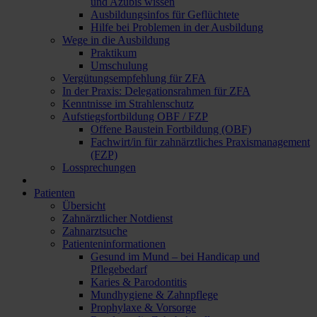
und Azubis wissen
Ausbildungsinfos für Geflüchtete
Hilfe bei Problemen in der Ausbildung
Wege in die Ausbildung
Praktikum
Umschulung
Vergütungsempfehlung für ZFA
In der Praxis: Delegationsrahmen für ZFA
Kenntnisse im Strahlenschutz
Aufstiegsfortbildung OBF / FZP
Offene Baustein Fortbildung (OBF)
Fachwirt/in für zahnärztliches Praxismanagement
(FZP)
Lossprechungen
Patienten
Übersicht
Zahnärztlicher Notdienst
Zahnarztsuche
Patienteninformationen
Gesund im Mund – bei Handicap und
Pflegebedarf
Karies & Parodontitis
Mundhygiene & Zahnpflege
Prophylaxe & Vorsorge