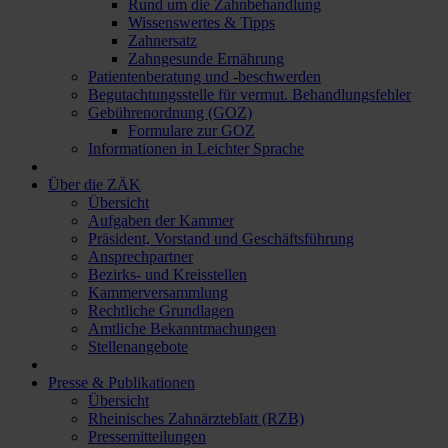
Rund um die Zahnbehandlung
Wissenswertes & Tipps
Zahnersatz
Zahngesunde Ernährung
Patientenberatung und -beschwerden
Begutachtungsstelle für vermut. Behandlungsfehler
Gebührenordnung (GOZ)
Formulare zur GOZ
Informationen in Leichter Sprache
Über die ZÄK
Übersicht
Aufgaben der Kammer
Präsident, Vorstand und Geschäftsführung
Ansprechpartner
Bezirks- und Kreisstellen
Kammerversammlung
Rechtliche Grundlagen
Amtliche Bekanntmachungen
Stellenangebote
Presse & Publikationen
Übersicht
Rheinisches Zahnärzteblatt (RZB)
Pressemitteilungen