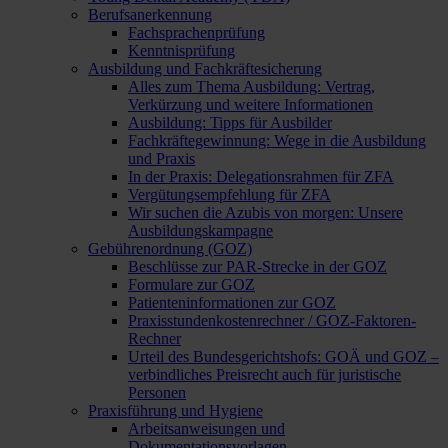
Berufsanerkennung
Fachsprachenprüfung
Kenntnisprüfung
Ausbildung und Fachkräftesicherung
Alles zum Thema Ausbildung: Vertrag,
Verkürzung und weitere Informationen
Ausbildung: Tipps für Ausbilder
Fachkräftegewinnung: Wege in die Ausbildung
und Praxis
In der Praxis: Delegationsrahmen für ZFA
Vergütungsempfehlung für ZFA
Wir suchen die Azubis von morgen: Unsere
Ausbildungskampagne
Gebührenordnung (GOZ)
Beschlüsse zur PAR-Strecke in der GOZ
Formulare zur GOZ
Patienteninformationen zur GOZ
Praxisstundenkostenrechner / GOZ-Faktoren-
Rechner
Urteil des Bundesgerichtshofs: GOÄ und GOZ –
verbindliches Preisrecht auch für juristische
Personen
Praxisführung und Hygiene
Arbeitsanweisungen und
Dokumentationsvorlagen