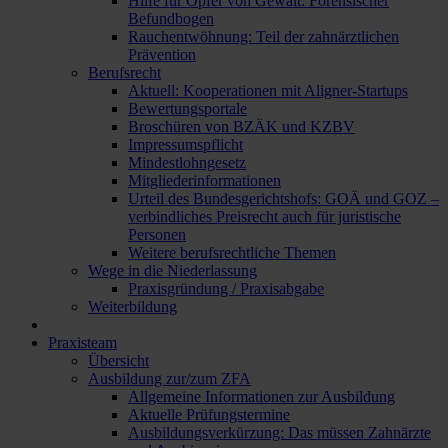
Hilfe für Opfer von Gewalt: Forensischer
Befundbogen
Rauchentwöhnung: Teil der zahnärztlichen
Prävention
Berufsrecht
Aktuell: Kooperationen mit Aligner-Startups
Bewertungsportale
Broschüren von BZÄK und KZBV
Impressumspflicht
Mindestlohngesetz
Mitgliederinformationen
Urteil des Bundesgerichtshofs: GOÄ und GOZ –
verbindliches Preisrecht auch für juristische
Personen
Weitere berufsrechtliche Themen
Wege in die Niederlassung
Praxisgründung / Praxisabgabe
Weiterbildung
Praxisteam
Übersicht
Ausbildung zur/zum ZFA
Allgemeine Informationen zur Ausbildung
Aktuelle Prüfungstermine
Ausbildungsverkürzung: Das müssen Zahnärzte