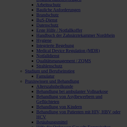
Arbeitsschutz
Bauliche Anforderungen
Brandschutz
BuS-Dienst
Datenschutz
Erste Hilfe / Notfallkoffer
Handbuch der Zahnärztekammer Nordrhein
Hygiene
Integrierte Begehung
Medical Device Regulation (MDR)
Notfalldienst
Qualitätsmanagement / ZQMS
Strahlenschutz
Studium und Berufseinstieg
Famulatur
Praxiswissen und Behandlung
Alterszahnheilkunde
Behandlung bei ambulanter Vollnarkose
Behandlung von Asylbewerbern und
Geflüchteten
Behandlung von Kindern
Behandlung von Patienten mit HIV, HBV oder
HCV
Betäubungsmittel