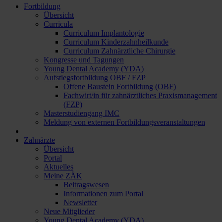
Fortbildung
Übersicht
Curricula
Curriculum Implantologie
Curriculum Kinderzahnheilkunde
Curriculum Zahnärztliche Chirurgie
Kongresse und Tagungen
Young Dental Academy (YDA)
Aufstiegsfortbildung OBF / FZP
Offene Baustein Fortbildung (OBF)
Fachwirt/in für zahnärztliches Praxismanagement
(FZP)
Masterstudiengang IMC
Meldung von externen Fortbildungsveranstaltungen
Zahnärzte
Übersicht
Portal
Aktuelles
Meine ZÄK
Beitragswesen
Informationen zum Portal
Newsletter
Neue Mitglieder
Young Dental Academy (YDA)