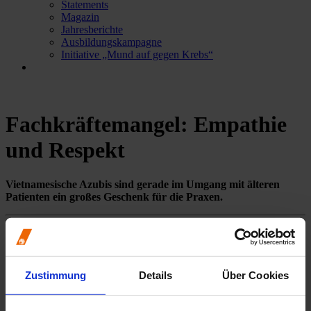
Statements
Magazin
Jahresberichte
Ausbildungskampagne
Initiative „Mund auf gegen Krebs“
Fachkräftemangel: Empathie
und Respekt
Vietnamesische Azubis sind gerade im Umgang mit älteren
Patienten ein großes Geschenk für die Praxen.
Die Praxis Zahnärzte am Zoo Düsseldorf ist Anfang 2020 in die
Lindemannstraße 96 in Düsseldorf gezogen. Frisch renoviert, voll
digitalisiert und technisch auf neuestem Stand bietet das Team rund
um Zahnarzt Nils Hunselar Zahnmedizin auf höchstem Niveau. Seit
Zustimmung
Details
Über Cookies
2023 erweitert Dr. med. dent. Thorsten Zickuhr das Team. Mit den
Schwerpunkten in der Parodontologie und der Implantologie
vervollständigt er nun das Behandlungsspektrum.