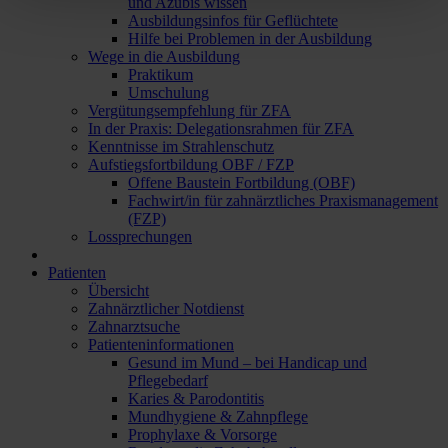
und Azubis wissen
Ausbildungsinfos für Geflüchtete
Hilfe bei Problemen in der Ausbildung
Wege in die Ausbildung
Praktikum
Umschulung
Vergütungsempfehlung für ZFA
In der Praxis: Delegationsrahmen für ZFA
Kenntnisse im Strahlenschutz
Aufstiegsfortbildung OBF / FZP
Offene Baustein Fortbildung (OBF)
Fachwirt/in für zahnärztliches Praxismanagement
(FZP)
Lossprechungen
Patienten
Übersicht
Zahnärztlicher Notdienst
Zahnarztsuche
Patienteninformationen
Gesund im Mund – bei Handicap und
Pflegebedarf
Karies & Parodontitis
Mundhygiene & Zahnpflege
Prophylaxe & Vorsorge