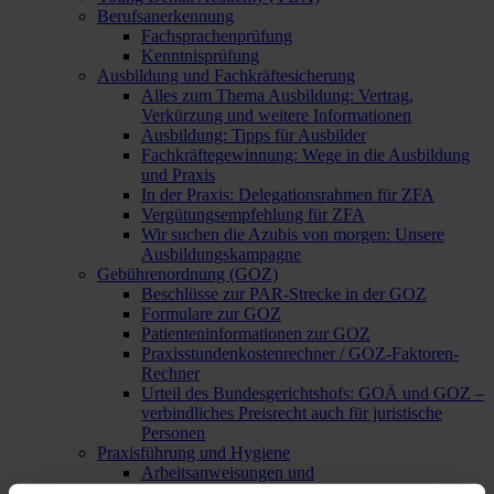
Berufsanerkennung
Fachsprachenprüfung
Kenntnisprüfung
Ausbildung und Fachkräftesicherung
Alles zum Thema Ausbildung: Vertrag,
Verkürzung und weitere Informationen
Ausbildung: Tipps für Ausbilder
Fachkräftegewinnung: Wege in die Ausbildung
und Praxis
In der Praxis: Delegationsrahmen für ZFA
Vergütungsempfehlung für ZFA
Wir suchen die Azubis von morgen: Unsere
Ausbildungskampagne
Gebührenordnung (GOZ)
Beschlüsse zur PAR-Strecke in der GOZ
Formulare zur GOZ
Patienteninformationen zur GOZ
Praxisstundenkostenrechner / GOZ-Faktoren-
Rechner
Urteil des Bundesgerichtshofs: GOÄ und GOZ –
verbindliches Preisrecht auch für juristische
Personen
Praxisführung und Hygiene
Arbeitsanweisungen und
Dokumentationsvorlagen