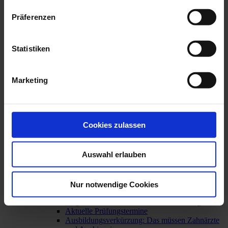
Hilfe für Opfer von Gewalt: Forensischer
Befundbogen
Präferenzen
Rauchentwöhnung: Teil der zahnärztlichen
Prävention
Berufsrecht
Aktuell: Kooperationen mit Aligner-Startups
Statistiken
Bewertungsportale
Broschüren von BZÄK und KZBV
Impressumspflicht
Marketing
Mindestlohngesetz
Mitgliederinformationen
Urteil des Bundesgerichtshofs: GOÄ und GOZ –
verbindliches Preisrecht auch für juristische
Personen
Cookies zulassen
Weitere berufsrechtliche Themen
Wege in die Niederlassung
Praxisgründung / Praxisabgabe
Auswahl erlauben
Weiterbildung
Praxisteam
Übersicht
Nur notwendige Cookies
Ausbildung zur/zum ZFA
Allgemeine Informationen zur Ausbildung
Aktuelle Prüfungstermine
Ausbildungsverkürzung: Das müssen Zahnärzte