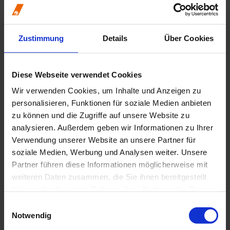
Arbeitsschutz
Bauliche Anforderungen
Brandschutz
BuS-Dienst
Zustimmung
Details
Über Cookies
Datenschutz
Erste Hilfe / Notfallkoffer
Handbuch der Zahnärztekammer Nordrhein
Hygiene
Diese Webseite verwendet Cookies
Integrierte Begehung
Wir verwenden Cookies, um Inhalte und Anzeigen zu
Medical Device Regulation (MDR)
Notfalldienst
personalisieren, Funktionen für soziale Medien anbieten
Qualitätsmanagement / ZQMS
zu können und die Zugriffe auf unsere Website zu
Strahlenschutz
analysieren. Außerdem geben wir Informationen zu Ihrer
Studium und Berufseinstieg
Famulatur
Verwendung unserer Website an unsere Partner für
Praxiswissen und Behandlung
soziale Medien, Werbung und Analysen weiter. Unsere
Alterszahnheilkunde
Partner führen diese Informationen möglicherweise mit
Behandlung bei ambulanter Vollnarkose
Behandlung von Asylbewerbern und
weiteren Daten zusammen, die Sie ihnen bereitgestellt
Geflüchteten
haben oder die sie im Rahmen Ihrer Nutzung der Dienste
Behandlung von Kindern
gesammelt haben.
Behandlung von Patienten mit HIV, HBV oder
Einwilligungsauswahl
HCV
Notwendig
Betäubungsmittel