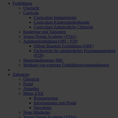
Fortbildung
Übersicht
Curricula
Curriculum Implantologie
Curriculum Kinderzahnheilkunde
Curriculum Zahnärztliche Chirurgie
Kongresse und Tagungen
Young Dental Academy (YDA)
Aufstiegsfortbildung OBF / FZP
Offene Baustein Fortbildung (OBF)
Fachwirt/in für zahnärztliches Praxismanagement
(FZP)
Masterstudiengang IMC
Meldung von externen Fortbildungsveranstaltungen
Zahnärzte
Übersicht
Portal
Aktuelles
Meine ZÄK
Beitragswesen
Informationen zum Portal
Newsletter
Neue Mitglieder
Young Dental Academy (YDA)