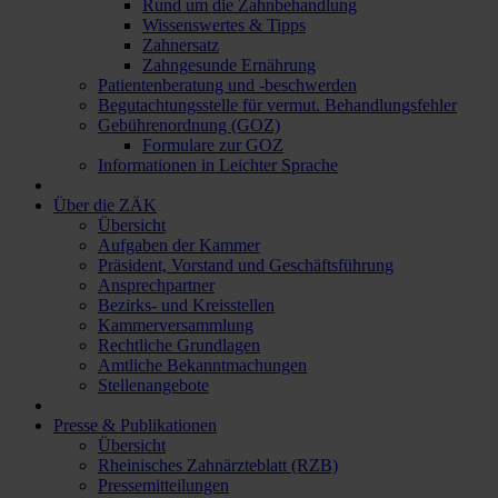
Rund um die Zahnbehandlung
Wissenswertes & Tipps
Zahnersatz
Zahngesunde Ernährung
Patientenberatung und -beschwerden
Begutachtungsstelle für vermut. Behandlungsfehler
Gebührenordnung (GOZ)
Formulare zur GOZ
Informationen in Leichter Sprache
Über die ZÄK
Übersicht
Aufgaben der Kammer
Präsident, Vorstand und Geschäftsführung
Ansprechpartner
Bezirks- und Kreisstellen
Kammerversammlung
Rechtliche Grundlagen
Amtliche Bekanntmachungen
Stellenangebote
Presse & Publikationen
Übersicht
Rheinisches Zahnärzteblatt (RZB)
Pressemitteilungen