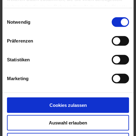
Hilfe für Opfer von Gewalt: Forensischer
Befundbogen
haben oder die sie im Rahmen Ihrer Nutzung der Dienste
Rauchentwöhnung: Teil der zahnärztlichen
gesammelt haben.
Einwilligungsauswahl
Prävention
Notwendig
Berufsrecht
Aktuell: Kooperationen mit Aligner-Startups
Bewertungsportale
Broschüren von BZÄK und KZBV
Präferenzen
Impressumspflicht
Mindestlohngesetz
Mitgliederinformationen
Statistiken
Urteil des Bundesgerichtshofs: GOÄ und GOZ –
verbindliches Preisrecht auch für juristische
Personen
Weitere berufsrechtliche Themen
Marketing
Wege in die Niederlassung
Praxisgründung / Praxisabgabe
Weiterbildung
Praxisteam
Cookies zulassen
Übersicht
Ausbildung zur/zum ZFA
Allgemeine Informationen zur Ausbildung
Auswahl erlauben
Aktuelle Prüfungstermine
Ausbildungsverkürzung: Das müssen Zahnärzte