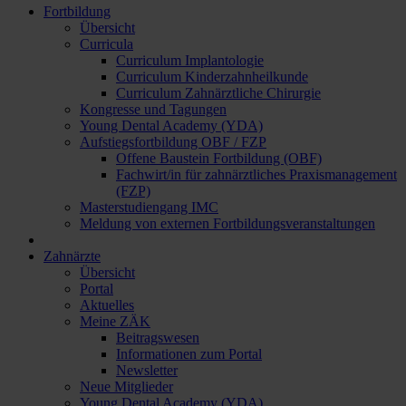
Fortbildung
Übersicht
Curricula
Curriculum Implantologie
Curriculum Kinderzahnheilkunde
Curriculum Zahnärztliche Chirurgie
Kongresse und Tagungen
Young Dental Academy (YDA)
Aufstiegsfortbildung OBF / FZP
Offene Baustein Fortbildung (OBF)
Fachwirt/in für zahnärztliches Praxismanagement
(FZP)
Masterstudiengang IMC
Meldung von externen Fortbildungsveranstaltungen
Zahnärzte
Übersicht
Portal
Aktuelles
Meine ZÄK
Beitragswesen
Informationen zum Portal
Newsletter
Neue Mitglieder
Young Dental Academy (YDA)