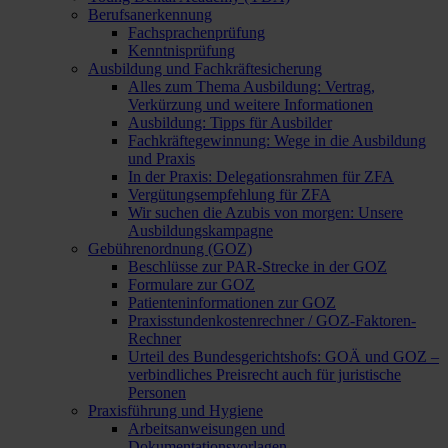
Berufsanerkennung
Fachsprachenprüfung
Kenntnisprüfung
Ausbildung und Fachkräftesicherung
Alles zum Thema Ausbildung: Vertrag,
Verkürzung und weitere Informationen
Ausbildung: Tipps für Ausbilder
Fachkräftegewinnung: Wege in die Ausbildung
und Praxis
In der Praxis: Delegationsrahmen für ZFA
Vergütungsempfehlung für ZFA
Wir suchen die Azubis von morgen: Unsere
Ausbildungskampagne
Gebührenordnung (GOZ)
Beschlüsse zur PAR-Strecke in der GOZ
Formulare zur GOZ
Patienteninformationen zur GOZ
Praxisstundenkostenrechner / GOZ-Faktoren-
Rechner
Urteil des Bundesgerichtshofs: GOÄ und GOZ –
verbindliches Preisrecht auch für juristische
Personen
Praxisführung und Hygiene
Arbeitsanweisungen und
Dokumentationsvorlagen