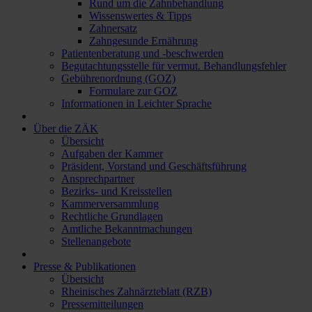
Rund um die Zahnbehandlung
Wissenswertes & Tipps
Zahnersatz
Zahngesunde Ernährung
Patientenberatung und -beschwerden
Begutachtungsstelle für vermut. Behandlungsfehler
Gebührenordnung (GOZ)
Formulare zur GOZ
Informationen in Leichter Sprache
Über die ZÄK
Übersicht
Aufgaben der Kammer
Präsident, Vorstand und Geschäftsführung
Ansprechpartner
Bezirks- und Kreisstellen
Kammerversammlung
Rechtliche Grundlagen
Amtliche Bekanntmachungen
Stellenangebote
Presse & Publikationen
Übersicht
Rheinisches Zahnärzteblatt (RZB)
Pressemitteilungen