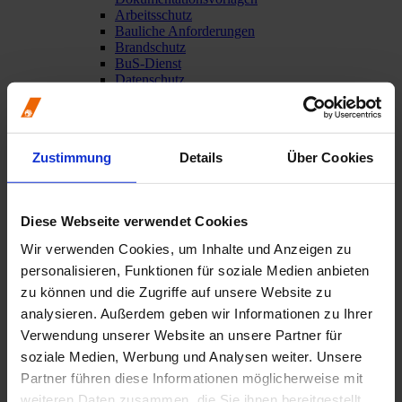
Arbeitsschutz
Bauliche Anforderungen
Brandschutz
BuS-Dienst
Datenschutz
Erste Hilfe / Notfallkoffer
Handbuch der Zahnärztekammer Nordrhein
Hygiene
Integrierte Begehung
Zustimmung
Details
Über Cookies
Medical Device Regulation (MDR)
Notfalldienst
Qualitätsmanagement / ZQMS
Strahlenschutz
Diese Webseite verwendet Cookies
Studium und Berufseinstieg
Famulatur
Wir verwenden Cookies, um Inhalte und Anzeigen zu
Praxiswissen und Behandlung
personalisieren, Funktionen für soziale Medien anbieten
Alterszahnheilkunde
Behandlung bei ambulanter Vollnarkose
zu können und die Zugriffe auf unsere Website zu
Behandlung von Asylbewerbern und
analysieren. Außerdem geben wir Informationen zu Ihrer
Geflüchteten
Verwendung unserer Website an unsere Partner für
Behandlung von Kindern
Behandlung von Patienten mit HIV, HBV oder
soziale Medien, Werbung und Analysen weiter. Unsere
HCV
Partner führen diese Informationen möglicherweise mit
Betäubungsmittel
weiteren Daten zusammen, die Sie ihnen bereitgestellt