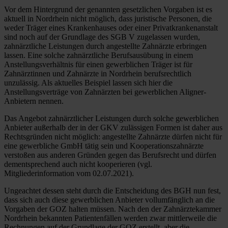
Vor dem Hintergrund der genannten gesetzlichen Vorgaben ist es
aktuell in Nordrhein nicht möglich, dass juristische Personen, die
weder Träger eines Krankenhauses oder einer Privatkrankenanstalt
sind noch auf der Grundlage des SGB V zugelassen wurden,
zahnärztliche Leistungen durch angestellte Zahnärzte erbringen
lassen. Eine solche zahnärztliche Berufsausübung in einem
Anstellungsverhältnis für einen gewerblichen Träger ist für
Zahnärztinnen und Zahnärzte in Nordrhein berufsrechtlich
unzulässig. Als aktuelles Beispiel lassen sich hier die
Anstellungsverträge von Zahnärzten bei gewerblichen Aligner-
Anbietern nennen.
Das Angebot zahnärztlicher Leistungen durch solche gewerblichen
Anbieter außerhalb der in der GKV zulässigen Formen ist daher aus
Rechtsgründen nicht möglich: angestellte Zahnärzte dürfen nicht für
eine gewerbliche GmbH tätig sein und Kooperationszahnärzte
verstoßen aus anderen Gründen gegen das Berufsrecht und dürfen
dementsprechend auch nicht kooperieren (vgl.
Mitgliederinformation vom 02.07.2021).
Ungeachtet dessen steht durch die Entscheidung des BGH nun fest,
dass sich auch diese gewerblichen Anbieter vollumfänglich an die
Vorgaben der GOZ halten müssen. Nach den der Zahnärztekammer
Nordrhein bekannten Patientenfällen werden zwar mittlerweile die
Rechnungen auf der Grundlage der GOZ erstellt, aber die