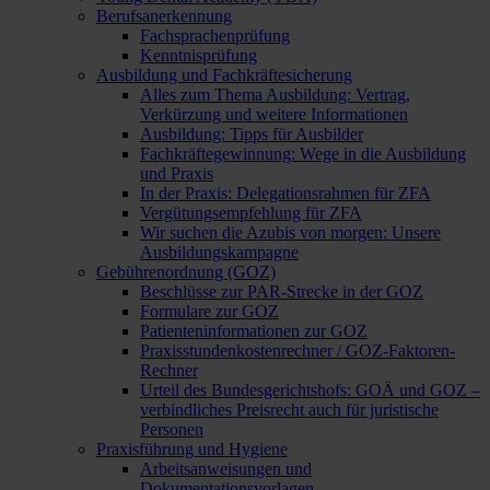
Berufsanerkennung
Fachsprachenprüfung
Kenntnisprüfung
Ausbildung und Fachkräftesicherung
Alles zum Thema Ausbildung: Vertrag,
Verkürzung und weitere Informationen
Ausbildung: Tipps für Ausbilder
Fachkräftegewinnung: Wege in die Ausbildung
und Praxis
In der Praxis: Delegationsrahmen für ZFA
Vergütungsempfehlung für ZFA
Wir suchen die Azubis von morgen: Unsere
Ausbildungskampagne
Gebührenordnung (GOZ)
Beschlüsse zur PAR-Strecke in der GOZ
Formulare zur GOZ
Patienteninformationen zur GOZ
Praxisstundenkostenrechner / GOZ-Faktoren-
Rechner
Urteil des Bundesgerichtshofs: GOÄ und GOZ –
verbindliches Preisrecht auch für juristische
Personen
Praxisführung und Hygiene
Arbeitsanweisungen und
Dokumentationsvorlagen