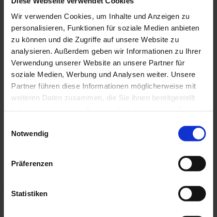
Diese Webseite verwendet Cookies
Statements
Magazin
Wir verwenden Cookies, um Inhalte und Anzeigen zu
Jahresberichte
personalisieren, Funktionen für soziale Medien anbieten
Ausbildungskampagne
Initiative „Mund auf gegen Krebs“
zu können und die Zugriffe auf unsere Website zu
analysieren. Außerdem geben wir Informationen zu Ihrer
Verwendung unserer Website an unsere Partner für
soziale Medien, Werbung und Analysen weiter. Unsere
Urteil des Bundesgerichtshofs:
Partner führen diese Informationen möglicherweise mit
weiteren Daten zusammen, die Sie ihnen bereitgestellt
GOÄ und GOZ – verbindliches
haben oder die sie im Rahmen Ihrer Nutzung der Dienste
Preisrecht auch für juristische
gesammelt haben.
Einwilligungsauswahl
Notwendig
Personen
Präferenzen
Der Bundesgerichtshof hat in einem Urteil entschieden, dass die
Gebührenordnung für Ärzte und Zahnärzte auch für
juristische Personen – und somit auch für MVZ – gilt.
Statistiken
Urteil des Bundesgerichtshofs: GOÄ und GOZ als