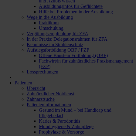
und Azubis wissen
Ausbildungsinfos für Geflüchtete
Hilfe bei Problemen in der Ausbildung
Wege in die Ausbildung
Praktikum
Umschulung
Vergütungsempfehlung für ZFA
In der Praxis: Delegationsrahmen für ZFA
Kenntnisse im Strahlenschutz
Aufstiegsfortbildung OBF / FZP
Offene Baustein Fortbildung (OBF)
Fachwirt/in für zahnärztliches Praxismanagement
(FZP)
Lossprechungen
Patienten
Übersicht
Zahnärztlicher Notdienst
Zahnarztsuche
Patienteninformationen
Gesund im Mund – bei Handicap und
Pflegebedarf
Karies & Parodontitis
Mundhygiene & Zahnpflege
Prophylaxe & Vorsorge