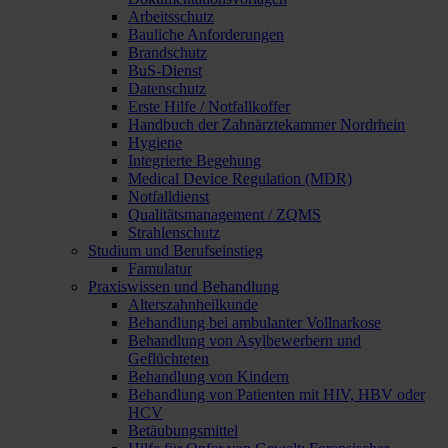
Arbeitsschutz
Bauliche Anforderungen
Brandschutz
BuS-Dienst
Datenschutz
Erste Hilfe / Notfallkoffer
Handbuch der Zahnärztekammer Nordrhein
Hygiene
Integrierte Begehung
Medical Device Regulation (MDR)
Notfalldienst
Qualitätsmanagement / ZQMS
Strahlenschutz
Studium und Berufseinstieg
Famulatur
Praxiswissen und Behandlung
Alterszahnheilkunde
Behandlung bei ambulanter Vollnarkose
Behandlung von Asylbewerbern und
Geflüchteten
Behandlung von Kindern
Behandlung von Patienten mit HIV, HBV oder
HCV
Betäubungsmittel