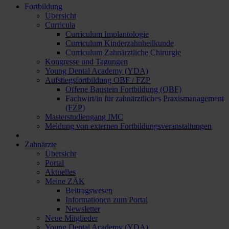
Fortbildung
Übersicht
Curricula
Curriculum Implantologie
Curriculum Kinderzahnheilkunde
Curriculum Zahnärztliche Chirurgie
Kongresse und Tagungen
Young Dental Academy (YDA)
Aufstiegsfortbildung OBF / FZP
Offene Baustein Fortbildung (OBF)
Fachwirt/in für zahnärztliches Praxismanagement
(FZP)
Masterstudiengang IMC
Meldung von externen Fortbildungsveranstaltungen
Zahnärzte
Übersicht
Portal
Aktuelles
Meine ZÄK
Beitragswesen
Informationen zum Portal
Newsletter
Neue Mitglieder
Young Dental Academy (YDA)