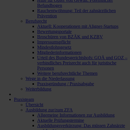
Hilfe für Opfer von Gewalt: Forensischer
Befundbogen
Rauchentwöhnung: Teil der zahnärztlichen
Prävention
Berufsrecht
Aktuell: Kooperationen mit Aligner-Startups
Bewertungsportale
Broschüren von BZÄK und KZBV
Impressumspflicht
Mindestlohngesetz
Mitgliederinformationen
Urteil des Bundesgerichtshofs: GOÄ und GOZ –
verbindliches Preisrecht auch für juristische
Personen
Weitere berufsrechtliche Themen
Wege in die Niederlassung
Praxisgründung / Praxisabgabe
Weiterbildung
Praxisteam
Übersicht
Ausbildung zur/zum ZFA
Allgemeine Informationen zur Ausbildung
Aktuelle Prüfungstermine
Ausbildungsverkürzung: Das müssen Zahnärzte