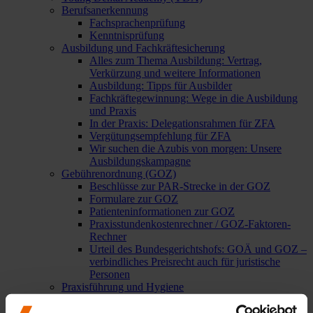
Berufsanerkennung
Fachsprachenprüfung
Kenntnisprüfung
Ausbildung und Fachkräftesicherung
Alles zum Thema Ausbildung: Vertrag,
Verkürzung und weitere Informationen
Ausbildung: Tipps für Ausbilder
Fachkräftegewinnung: Wege in die Ausbildung
und Praxis
In der Praxis: Delegationsrahmen für ZFA
Vergütungsempfehlung für ZFA
Wir suchen die Azubis von morgen: Unsere
Ausbildungskampagne
Gebührenordnung (GOZ)
Beschlüsse zur PAR-Strecke in der GOZ
Formulare zur GOZ
Patienteninformationen zur GOZ
Praxisstundenkostenrechner / GOZ-Faktoren-
Rechner
Urteil des Bundesgerichtshofs: GOÄ und GOZ –
verbindliches Preisrecht auch für juristische
Personen
Praxisführung und Hygiene
Arbeitsanweisungen und
Dokumentationsvorlagen