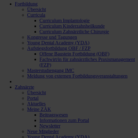
Fortbildung
Übersicht
Curricula
Curriculum Implantologie
Curriculum Kinderzahnheilkunde
Curriculum Zahnärztliche Chirurgie
Kongresse und Tagungen
Young Dental Academy (YDA)
Aufstiegsfortbildung OBF / FZP
Offene Baustein Fortbildung (OBF)
Fachwirt/in für zahnärztliches Praxismanagement
(FZP)
Masterstudiengang IMC
Meldung von externen Fortbildungsveranstaltungen
Zahnärzte
Übersicht
Portal
Aktuelles
Meine ZÄK
Beitragswesen
Informationen zum Portal
Newsletter
Neue Mitglieder
Young Dental Academy (YDA)