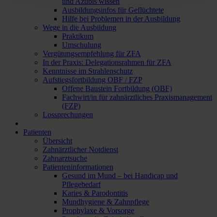
und Azubis wissen
Ausbildungsinfos für Geflüchtete
Hilfe bei Problemen in der Ausbildung
Wege in die Ausbildung
Praktikum
Umschulung
Vergütungsempfehlung für ZFA
In der Praxis: Delegationsrahmen für ZFA
Kenntnisse im Strahlenschutz
Aufstiegsfortbildung OBF / FZP
Offene Baustein Fortbildung (OBF)
Fachwirt/in für zahnärztliches Praxismanagement
(FZP)
Lossprechungen
Patienten
Übersicht
Zahnärztlicher Notdienst
Zahnarztsuche
Patienteninformationen
Gesund im Mund – bei Handicap und
Pflegebedarf
Karies & Parodontitis
Mundhygiene & Zahnpflege
Prophylaxe & Vorsorge