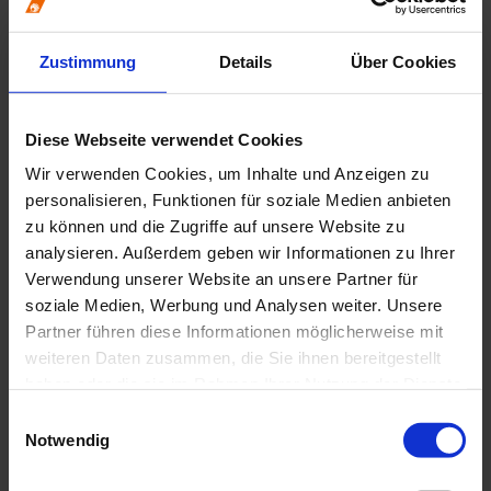
Arbeitsschutz
Bauliche Anforderungen
Brandschutz
Zustimmung
Details
Über Cookies
BuS-Dienst
Datenschutz
Erste Hilfe / Notfallkoffer
Handbuch der Zahnärztekammer Nordrhein
Diese Webseite verwendet Cookies
Hygiene
Wir verwenden Cookies, um Inhalte und Anzeigen zu
Integrierte Begehung
Medical Device Regulation (MDR)
personalisieren, Funktionen für soziale Medien anbieten
Notfalldienst
zu können und die Zugriffe auf unsere Website zu
Qualitätsmanagement / ZQMS
analysieren. Außerdem geben wir Informationen zu Ihrer
Strahlenschutz
Studium und Berufseinstieg
Verwendung unserer Website an unsere Partner für
Famulatur
soziale Medien, Werbung und Analysen weiter. Unsere
Praxiswissen und Behandlung
Partner führen diese Informationen möglicherweise mit
Alterszahnheilkunde
Behandlung bei ambulanter Vollnarkose
weiteren Daten zusammen, die Sie ihnen bereitgestellt
Behandlung von Asylbewerbern und
haben oder die sie im Rahmen Ihrer Nutzung der Dienste
Geflüchteten
gesammelt haben.
Behandlung von Kindern
Einwilligungsauswahl
Behandlung von Patienten mit HIV, HBV oder
Notwendig
HCV
Betäubungsmittel