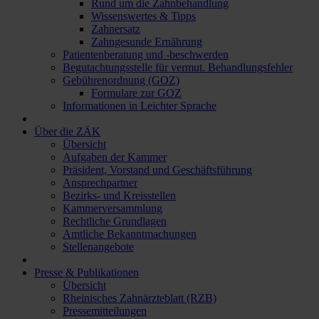
Rund um die Zahnbehandlung
Wissenswertes & Tipps
Zahnersatz
Zahngesunde Ernährung
Patientenberatung und -beschwerden
Begutachtungsstelle für vermut. Behandlungsfehler
Gebührenordnung (GOZ)
Formulare zur GOZ
Informationen in Leichter Sprache
Über die ZÄK
Übersicht
Aufgaben der Kammer
Präsident, Vorstand und Geschäftsführung
Ansprechpartner
Bezirks- und Kreisstellen
Kammerversammlung
Rechtliche Grundlagen
Amtliche Bekanntmachungen
Stellenangebote
Presse & Publikationen
Übersicht
Rheinisches Zahnärzteblatt (RZB)
Pressemitteilungen