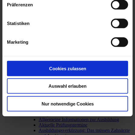
Hilfe für Opfer von Gewalt: Forensischer
Präferenzen
Befundbogen
Rauchentwöhnung: Teil der zahnärztlichen
Prävention
Berufsrecht
Statistiken
Aktuell: Kooperationen mit Aligner-Startups
Bewertungsportale
Broschüren von BZÄK und KZBV
Marketing
Impressumspflicht
Mindestlohngesetz
Mitgliederinformationen
Urteil des Bundesgerichtshofs: GOÄ und GOZ –
verbindliches Preisrecht auch für juristische
Cookies zulassen
Personen
Weitere berufsrechtliche Themen
Wege in die Niederlassung
Auswahl erlauben
Praxisgründung / Praxisabgabe
Weiterbildung
Praxisteam
Nur notwendige Cookies
Übersicht
Ausbildung zur/zum ZFA
Allgemeine Informationen zur Ausbildung
Aktuelle Prüfungstermine
Ausbildungsverkürzung: Das müssen Zahnärzte