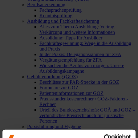
Berufsanerkennung
Fachsprachenprüfung
Kenntnisprüfung
Ausbildung und Fachkräftesicherung
Alles zum Thema Ausbildung: Vertrag,
Verkürzung und weitere Informationen
Ausbildung: Tipps für Ausbilder
Fachkräftegewinnung: Wege in die Ausbildung
und Praxis
In der Praxis: Delegationsrahmen für ZFA
Vergütungsempfehlung für ZFA
Wir suchen die Azubis von morgen: Unsere
Ausbildungskampagne
Gebührenordnung (GOZ)
Beschlüsse zur PAR-Strecke in der GOZ
Formulare zur GOZ
Patienteninformationen zur GOZ
Praxisstundenkostenrechner / GOZ-Faktoren-
Rechner
Urteil des Bundesgerichtshofs: GOÄ und GOZ –
verbindliches Preisrecht auch für juristische
Personen
Praxisführung und Hygiene
Arbeitsanweisungen und
Dokumentationsvorlagen