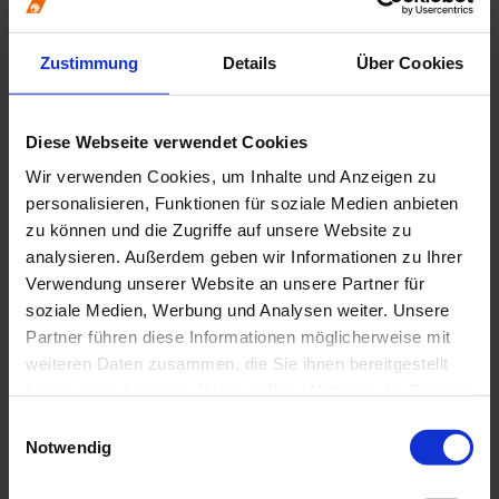
Arbeitsschutz
Bauliche Anforderungen
Brandschutz
Zustimmung
Details
Über Cookies
BuS-Dienst
Datenschutz
Erste Hilfe / Notfallkoffer
Handbuch der Zahnärztekammer Nordrhein
Diese Webseite verwendet Cookies
Hygiene
Wir verwenden Cookies, um Inhalte und Anzeigen zu
Integrierte Begehung
Medical Device Regulation (MDR)
personalisieren, Funktionen für soziale Medien anbieten
Notfalldienst
zu können und die Zugriffe auf unsere Website zu
Qualitätsmanagement / ZQMS
analysieren. Außerdem geben wir Informationen zu Ihrer
Strahlenschutz
Studium und Berufseinstieg
Verwendung unserer Website an unsere Partner für
Famulatur
soziale Medien, Werbung und Analysen weiter. Unsere
Praxiswissen und Behandlung
Partner führen diese Informationen möglicherweise mit
Alterszahnheilkunde
Behandlung bei ambulanter Vollnarkose
weiteren Daten zusammen, die Sie ihnen bereitgestellt
Behandlung von Asylbewerbern und
haben oder die sie im Rahmen Ihrer Nutzung der Dienste
Geflüchteten
gesammelt haben.
Behandlung von Kindern
Einwilligungsauswahl
Behandlung von Patienten mit HIV, HBV oder
Notwendig
HCV
Betäubungsmittel