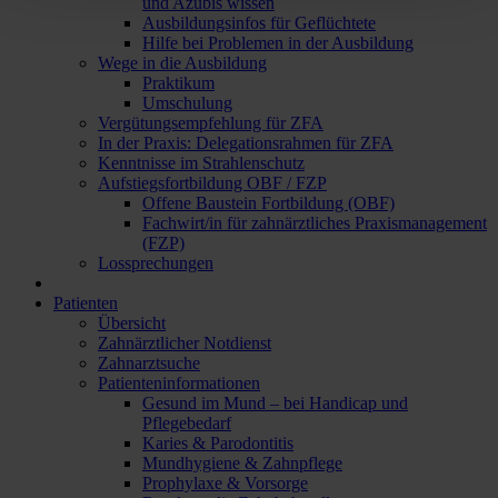
und Azubis wissen
Ausbildungsinfos für Geflüchtete
Hilfe bei Problemen in der Ausbildung
Wege in die Ausbildung
Praktikum
Umschulung
Vergütungsempfehlung für ZFA
In der Praxis: Delegationsrahmen für ZFA
Kenntnisse im Strahlenschutz
Aufstiegsfortbildung OBF / FZP
Offene Baustein Fortbildung (OBF)
Fachwirt/in für zahnärztliches Praxismanagement
(FZP)
Lossprechungen
Patienten
Übersicht
Zahnärztlicher Notdienst
Zahnarztsuche
Patienteninformationen
Gesund im Mund – bei Handicap und
Pflegebedarf
Karies & Parodontitis
Mundhygiene & Zahnpflege
Prophylaxe & Vorsorge