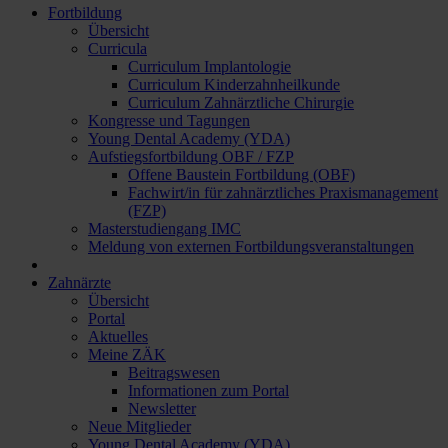
Fortbildung
Übersicht
Curricula
Curriculum Implantologie
Curriculum Kinderzahnheilkunde
Curriculum Zahnärztliche Chirurgie
Kongresse und Tagungen
Young Dental Academy (YDA)
Aufstiegsfortbildung OBF / FZP
Offene Baustein Fortbildung (OBF)
Fachwirt/in für zahnärztliches Praxismanagement
(FZP)
Masterstudiengang IMC
Meldung von externen Fortbildungsveranstaltungen
Zahnärzte
Übersicht
Portal
Aktuelles
Meine ZÄK
Beitragswesen
Informationen zum Portal
Newsletter
Neue Mitglieder
Young Dental Academy (YDA)