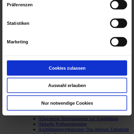
Hilfe für Opfer von Gewalt: Forensischer
Präferenzen
Befundbogen
Rauchentwöhnung: Teil der zahnärztlichen
Prävention
Berufsrecht
Statistiken
Aktuell: Kooperationen mit Aligner-Startups
Bewertungsportale
Broschüren von BZÄK und KZBV
Marketing
Impressumspflicht
Mindestlohngesetz
Mitgliederinformationen
Urteil des Bundesgerichtshofs: GOÄ und GOZ –
verbindliches Preisrecht auch für juristische
Cookies zulassen
Personen
Weitere berufsrechtliche Themen
Wege in die Niederlassung
Auswahl erlauben
Praxisgründung / Praxisabgabe
Weiterbildung
Praxisteam
Nur notwendige Cookies
Übersicht
Ausbildung zur/zum ZFA
Allgemeine Informationen zur Ausbildung
Aktuelle Prüfungstermine
Ausbildungsverkürzung: Das müssen Zahnärzte