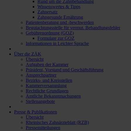
Rund um die Zahnbehandlung
Wissenswertes & Tipps
Zahnersatz
Zahngesunde Ernährung
Patientenberatung und -beschwerden
Begutachtungsstelle für vermut. Behandlungsfehler
Gebührenordnung (GOZ)
Formulare zur GOZ
Informationen in Leichter Sprache
Über die ZÄK
Übersicht
Aufgaben der Kammer
Präsident, Vorstand und Geschäftsführung
Ansprechpartner
Bezirks- und Kreisstellen
Kammerversammlung
Rechtliche Grundlagen
Amtliche Bekanntmachungen
Stellenangebote
Presse & Publikationen
Übersicht
Rheinisches Zahnärzteblatt (RZB)
Pressemitteilungen