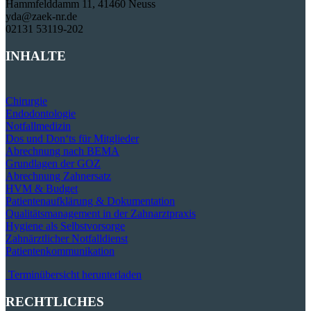
Hammfelddamm 11, 41460 Neuss
yda@zaek-nr.de
02131 53119-202
INHALTE
Chirurgie
Endodontologie
Notfallmedizin
Dos und Don‘ts für Mitglieder
Abrechnung nach BEMA
Grundlagen der GOZ
Abrechnung Zahnersatz
HVM & Budget
Patientenaufklärung & Dokumentation
Qualitätsmanagement in der Zahnarztpraxis
Hygiene als Selbstvorsorge
Zahnärztlicher Notfalldienst
Patientenkommunikation
Terminübersicht herunterladen
RECHTLICHES