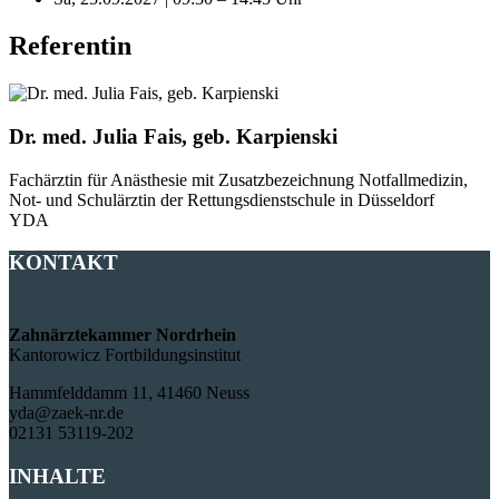
Referentin
Dr. med. Julia Fais, geb. Karpienski
Fachärztin für Anästhesie mit Zusatzbezeichnung Notfallmedizin,
Not- und Schulärztin der Rettungsdienstschule in Düsseldorf
YDA
KONTAKT
Zahnärztekammer Nordrhein
Kantorowicz Fortbildungsinstitut
Hammfelddamm 11, 41460 Neuss
yda@zaek-nr.de
02131 53119-202
INHALTE