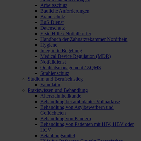
Arbeitsschutz
Bauliche Anforderungen
Brandschutz
BuS-Dienst
Datenschutz
Erste Hilfe / Notfallkoffer
Handbuch der Zahnärztekammer Nordrhein
Hygiene
Integrierte Begehung
Medical Device Regulation (MDR)
Notfalldienst
Qualitätsmanagement / ZQMS
Strahlenschutz
Studium und Berufseinstieg
Famulatur
Praxiswissen und Behandlung
Alterszahnheilkunde
Behandlung bei ambulanter Vollnarkose
Behandlung von Asylbewerbern und
Geflüchteten
Behandlung von Kindern
Behandlung von Patienten mit HIV, HBV oder
HCV
Betäubungsmittel