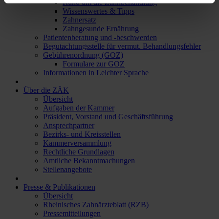
Rund um die Zahnbehandlung
Wissenswertes & Tipps
Zahnersatz
Zahngesunde Ernährung
Patientenberatung und -beschwerden
Begutachtungsstelle für vermut. Behandlungsfehler
Gebührenordnung (GOZ)
Formulare zur GOZ
Informationen in Leichter Sprache
Über die ZÄK
Übersicht
Aufgaben der Kammer
Präsident, Vorstand und Geschäftsführung
Ansprechpartner
Bezirks- und Kreisstellen
Kammerversammlung
Rechtliche Grundlagen
Amtliche Bekanntmachungen
Stellenangebote
Presse & Publikationen
Übersicht
Rheinisches Zahnärzteblatt (RZB)
Pressemitteilungen