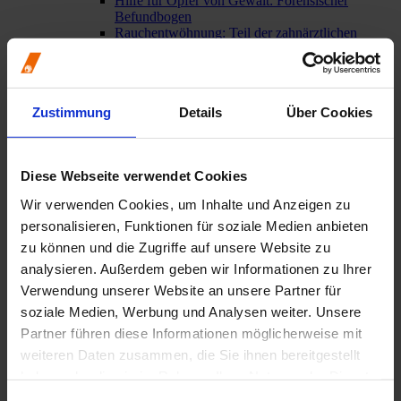
Hilfe für Opfer von Gewalt: Forensischer
Befundbogen
Rauchentwöhnung: Teil der zahnärztlichen
Prävention
Berufsrecht
Aktuell: Kooperationen mit Aligner-Startups
Bewertungsportale
Zustimmung
Details
Über Cookies
Broschüren von BZÄK und KZBV
Impressumspflicht
Mindestlohngesetz
Mitgliederinformationen
Diese Webseite verwendet Cookies
Urteil des Bundesgerichtshofs: GOÄ und GOZ –
verbindliches Preisrecht auch für juristische
Wir verwenden Cookies, um Inhalte und Anzeigen zu
Personen
personalisieren, Funktionen für soziale Medien anbieten
Weitere berufsrechtliche Themen
Wege in die Niederlassung
zu können und die Zugriffe auf unsere Website zu
Praxisgründung / Praxisabgabe
analysieren. Außerdem geben wir Informationen zu Ihrer
Weiterbildung
Verwendung unserer Website an unsere Partner für
Praxisteam
soziale Medien, Werbung und Analysen weiter. Unsere
Übersicht
Partner führen diese Informationen möglicherweise mit
Ausbildung zur/zum ZFA
weiteren Daten zusammen, die Sie ihnen bereitgestellt
Allgemeine Informationen zur Ausbildung
Aktuelle Prüfungstermine
haben oder die sie im Rahmen Ihrer Nutzung der Dienste
Ausbildungsverkürzung: Das müssen Zahnärzte
gesammelt haben.