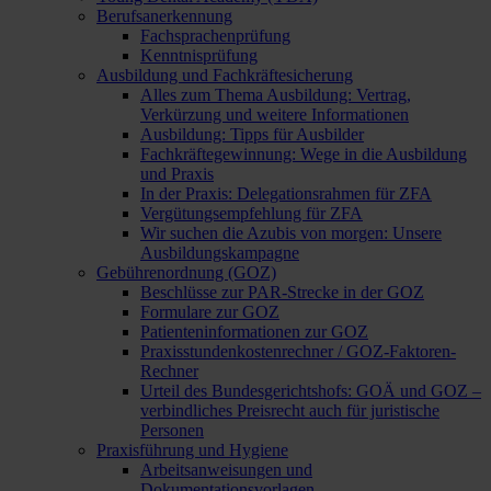
Berufsanerkennung
Fachsprachenprüfung
Kenntnisprüfung
Ausbildung und Fachkräftesicherung
Alles zum Thema Ausbildung: Vertrag,
Verkürzung und weitere Informationen
Ausbildung: Tipps für Ausbilder
Fachkräftegewinnung: Wege in die Ausbildung
und Praxis
In der Praxis: Delegationsrahmen für ZFA
Vergütungsempfehlung für ZFA
Wir suchen die Azubis von morgen: Unsere
Ausbildungskampagne
Gebührenordnung (GOZ)
Beschlüsse zur PAR-Strecke in der GOZ
Formulare zur GOZ
Patienteninformationen zur GOZ
Praxisstundenkostenrechner / GOZ-Faktoren-
Rechner
Urteil des Bundesgerichtshofs: GOÄ und GOZ –
verbindliches Preisrecht auch für juristische
Personen
Praxisführung und Hygiene
Arbeitsanweisungen und
Dokumentationsvorlagen