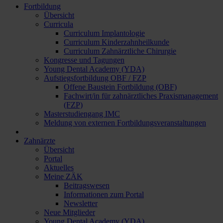
Fortbildung
Übersicht
Curricula
Curriculum Implantologie
Curriculum Kinderzahnheilkunde
Curriculum Zahnärztliche Chirurgie
Kongresse und Tagungen
Young Dental Academy (YDA)
Aufstiegsfortbildung OBF / FZP
Offene Baustein Fortbildung (OBF)
Fachwirt/in für zahnärztliches Praxismanagement
(FZP)
Masterstudiengang IMC
Meldung von externen Fortbildungsveranstaltungen
Zahnärzte
Übersicht
Portal
Aktuelles
Meine ZÄK
Beitragswesen
Informationen zum Portal
Newsletter
Neue Mitglieder
Young Dental Academy (YDA)