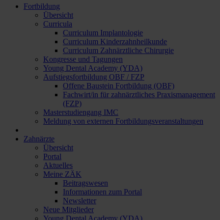
Fortbildung
Übersicht
Curricula
Curriculum Implantologie
Curriculum Kinderzahnheilkunde
Curriculum Zahnärztliche Chirurgie
Kongresse und Tagungen
Young Dental Academy (YDA)
Aufstiegsfortbildung OBF / FZP
Offene Baustein Fortbildung (OBF)
Fachwirt/in für zahnärztliches Praxismanagement
(FZP)
Masterstudiengang IMC
Meldung von externen Fortbildungsveranstaltungen
Zahnärzte
Übersicht
Portal
Aktuelles
Meine ZÄK
Beitragswesen
Informationen zum Portal
Newsletter
Neue Mitglieder
Young Dental Academy (YDA)