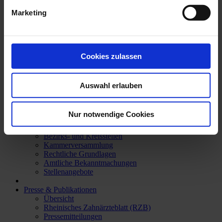
Rund um die Zahnbehandlung
Wissenswertes & Tipps
Marketing
Zahnersatz
Zahngesunde Ernährung
Patientenberatung und -beschwerden
Begutachtungsstelle für vermut. Behandlungsfehler
Gebührenordnung (GOZ)
Cookies zulassen
Formulare zur GOZ
Informationen in Leichter Sprache
Auswahl erlauben
Über die ZÄK
Übersicht
Aufgaben der Kammer
Nur notwendige Cookies
Präsident, Vorstand und Geschäftsführung
Ansprechpartner
Bezirks- und Kreisstellen
Kammerversammlung
Rechtliche Grundlagen
Amtliche Bekanntmachungen
Stellenangebote
Presse & Publikationen
Übersicht
Rheinisches Zahnärzteblatt (RZB)
Pressemitteilungen