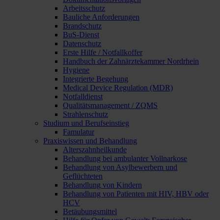
Arbeitsschutz
Bauliche Anforderungen
Brandschutz
BuS-Dienst
Datenschutz
Erste Hilfe / Notfallkoffer
Handbuch der Zahnärztekammer Nordrhein
Hygiene
Integrierte Begehung
Medical Device Regulation (MDR)
Notfalldienst
Qualitätsmanagement / ZQMS
Strahlenschutz
Studium und Berufseinstieg
Famulatur
Praxiswissen und Behandlung
Alterszahnheilkunde
Behandlung bei ambulanter Vollnarkose
Behandlung von Asylbewerbern und
Geflüchteten
Behandlung von Kindern
Behandlung von Patienten mit HIV, HBV oder
HCV
Betäubungsmittel