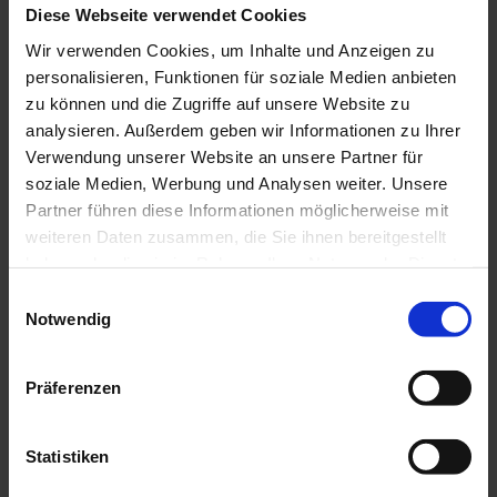
und Azubis wissen
Diese Webseite verwendet Cookies
Ausbildungsinfos für Geflüchtete
Hilfe bei Problemen in der Ausbildung
Wir verwenden Cookies, um Inhalte und Anzeigen zu
Wege in die Ausbildung
personalisieren, Funktionen für soziale Medien anbieten
Praktikum
Umschulung
zu können und die Zugriffe auf unsere Website zu
Vergütungsempfehlung für ZFA
analysieren. Außerdem geben wir Informationen zu Ihrer
In der Praxis: Delegationsrahmen für ZFA
Verwendung unserer Website an unsere Partner für
Kenntnisse im Strahlenschutz
Aufstiegsfortbildung OBF / FZP
soziale Medien, Werbung und Analysen weiter. Unsere
Offene Baustein Fortbildung (OBF)
Partner führen diese Informationen möglicherweise mit
Fachwirt/in für zahnärztliches Praxismanagement
weiteren Daten zusammen, die Sie ihnen bereitgestellt
(FZP)
Lossprechungen
haben oder die sie im Rahmen Ihrer Nutzung der Dienste
gesammelt haben.
Einwilligungsauswahl
Patienten
Notwendig
Übersicht
Zahnärztlicher Notdienst
Zahnarztsuche
Patienteninformationen
Präferenzen
Gesund im Mund – bei Handicap und
Pflegebedarf
Karies & Parodontitis
Statistiken
Mundhygiene & Zahnpflege
Prophylaxe & Vorsorge