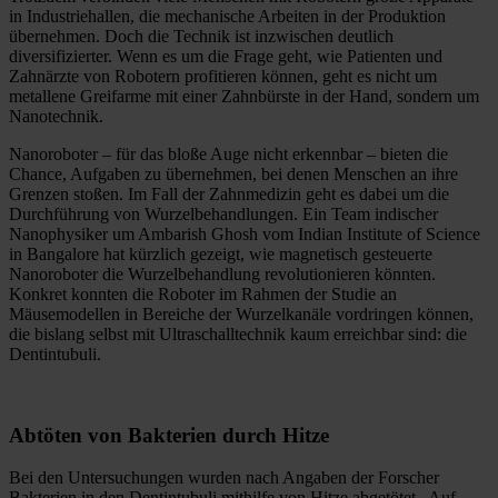
in Industriehallen, die mechanische Arbeiten in der Produktion
übernehmen. Doch die Technik ist inzwischen deutlich
diversifizierter. Wenn es um die Frage geht, wie Patienten und
Zahnärzte von Robotern profitieren können, geht es nicht um
metallene Greifarme mit einer Zahnbürste in der Hand, sondern um
Nanotechnik.
Nanoroboter – für das bloße Auge nicht erkennbar – bieten die
Chance, Aufgaben zu übernehmen, bei denen Menschen an ihre
Grenzen stoßen. Im Fall der Zahnmedizin geht es dabei um die
Durchführung von Wurzelbehandlungen. Ein Team indischer
Nanophysiker um Ambarish Ghosh vom Indian Institute of Science
in Bangalore hat kürzlich gezeigt, wie magnetisch gesteuerte
Nanoroboter die Wurzelbehandlung revolutionieren könnten.
Konkret konnten die Roboter im Rahmen der Studie an
Mäusemodellen in Bereiche der Wurzelkanäle vordringen können,
die bislang selbst mit Ultraschalltechnik kaum erreichbar sind: die
Dentintubuli.
Abtöten von Bakterien durch Hitze
Bei den Untersuchungen wurden nach Angaben der Forscher
Bakterien in den Dentintubuli mithilfe von Hitze abgetötet. Auf