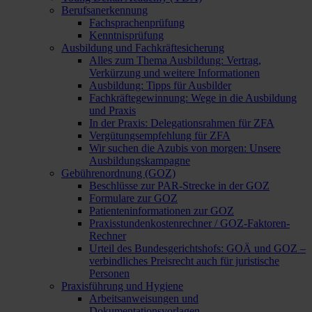
Berufsanerkennung
Fachsprachenprüfung
Kenntnisprüfung
Ausbildung und Fachkräftesicherung
Alles zum Thema Ausbildung: Vertrag,
Verkürzung und weitere Informationen
Ausbildung: Tipps für Ausbilder
Fachkräftegewinnung: Wege in die Ausbildung
und Praxis
In der Praxis: Delegationsrahmen für ZFA
Vergütungsempfehlung für ZFA
Wir suchen die Azubis von morgen: Unsere
Ausbildungskampagne
Gebührenordnung (GOZ)
Beschlüsse zur PAR-Strecke in der GOZ
Formulare zur GOZ
Patienteninformationen zur GOZ
Praxisstundenkostenrechner / GOZ-Faktoren-
Rechner
Urteil des Bundesgerichtshofs: GOÄ und GOZ –
verbindliches Preisrecht auch für juristische
Personen
Praxisführung und Hygiene
Arbeitsanweisungen und
Dokumentationsvorlagen