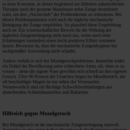
es neue Konzepte, in denen begleitend zur üblichen zahnärztlichen
Therapie auch der gesamte Mundraum nebst Zunge desinfiziert
wird, um den „Nachschub“ der Problemkeime zu reduzieren. Bei
diesen Problempatienten wird auch die tägliche mechanische
Reinigung der Zunge empfohlen. So plausibel diese Empfehlung
auch ist: Ein wissenschaftlicher Beweis für die Wirkung der
täglichen Zungenreinigung steht noch aus, wenn auch erste
Erfahrungen zumindest einen leicht positiven Effekt vermuten
lassen. Bewiesen ist, dass die mechanische Zungenhygiene bei
sachgemäßer Anwendung nicht schadet.
Anders verhält es sich bei Mundgeruchproblemen. Immerhin leidet
ein Drittel der Bevölkerung unter schlechtem Atem, oft, ohne es zu
wissen – denn die eigene Nase gewöhnt sich schnell an den eigenen
Geruch. Über 90 Prozent der Ursachen liegen im Mundbereich, der
oft beschuldigte Magen ist nur selten der Verursacher.
Verantwortlich sind oft flüchtige Schwefelverbindungen aus
absterbenden Schleimhautzellen und Bakterien.
Hilfreich gegen Mundgeruch
Bei Mundgeruch ist die mechanische Zungenreinigung sinnvoll.
Zumindest in der ersten halben Stunde nach der Reinigung reduziert