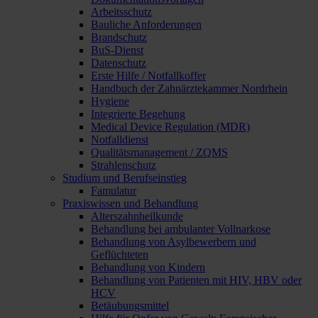
Arbeitsschutz
Bauliche Anforderungen
Brandschutz
BuS-Dienst
Datenschutz
Erste Hilfe / Notfallkoffer
Handbuch der Zahnärztekammer Nordrhein
Hygiene
Integrierte Begehung
Medical Device Regulation (MDR)
Notfalldienst
Qualitätsmanagement / ZQMS
Strahlenschutz
Studium und Berufseinstieg
Famulatur
Praxiswissen und Behandlung
Alterszahnheilkunde
Behandlung bei ambulanter Vollnarkose
Behandlung von Asylbewerbern und
Geflüchteten
Behandlung von Kindern
Behandlung von Patienten mit HIV, HBV oder
HCV
Betäubungsmittel