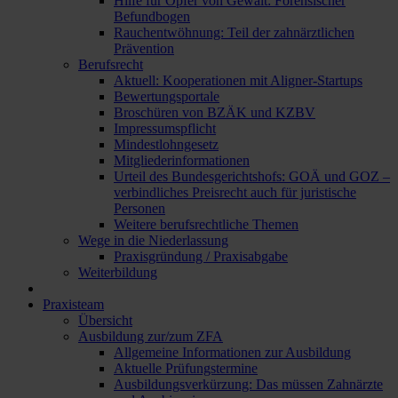
Hilfe für Opfer von Gewalt: Forensischer
Befundbogen
Rauchentwöhnung: Teil der zahnärztlichen
Prävention
Berufsrecht
Aktuell: Kooperationen mit Aligner-Startups
Bewertungsportale
Broschüren von BZÄK und KZBV
Impressumspflicht
Mindestlohngesetz
Mitgliederinformationen
Urteil des Bundesgerichtshofs: GOÄ und GOZ –
verbindliches Preisrecht auch für juristische
Personen
Weitere berufsrechtliche Themen
Wege in die Niederlassung
Praxisgründung / Praxisabgabe
Weiterbildung
Praxisteam
Übersicht
Ausbildung zur/zum ZFA
Allgemeine Informationen zur Ausbildung
Aktuelle Prüfungstermine
Ausbildungsverkürzung: Das müssen Zahnärzte