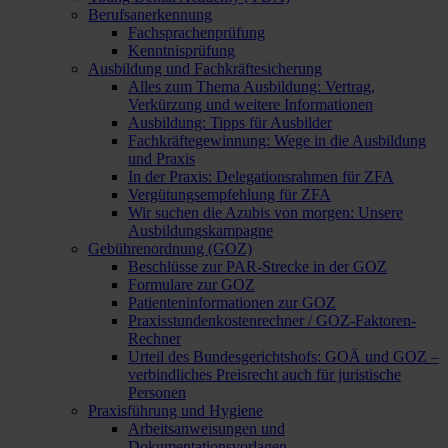
Berufsanerkennung
Fachsprachenprüfung
Kenntnisprüfung
Ausbildung und Fachkräftesicherung
Alles zum Thema Ausbildung: Vertrag,
Verkürzung und weitere Informationen
Ausbildung: Tipps für Ausbilder
Fachkräftegewinnung: Wege in die Ausbildung
und Praxis
In der Praxis: Delegationsrahmen für ZFA
Vergütungsempfehlung für ZFA
Wir suchen die Azubis von morgen: Unsere
Ausbildungskampagne
Gebührenordnung (GOZ)
Beschlüsse zur PAR-Strecke in der GOZ
Formulare zur GOZ
Patienteninformationen zur GOZ
Praxisstundenkostenrechner / GOZ-Faktoren-
Rechner
Urteil des Bundesgerichtshofs: GOÄ und GOZ –
verbindliches Preisrecht auch für juristische
Personen
Praxisführung und Hygiene
Arbeitsanweisungen und
Dokumentationsvorlagen