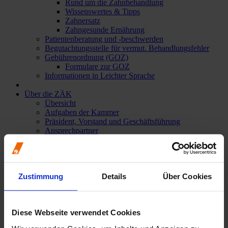
Rund um die Zahnbehandlung
Wissenswertes & Tipps
Zahnersatz
Zahngesunde Ernährung
Patientenberatung und -beschwerden
Begutachtungsstelle für vermut. Behandlungsfehler
Gebührenordnung (GOZ)
Formulare zur GOZ
Informationen in Leichter Sprache
Über die ZÄK
Übersicht
Aufgaben der Kammer
Präsident, Vorstand und Geschäftsführung
Ansprechpartner
Bezirks- und Kreisstellen
Kammerversammlung
Rechtliche Grundlagen
Amtliche Bekanntmachungen
Zustimmung
Details
Über Cookies
Stellenangebote
Presse & Publikationen
Übersicht
Diese Webseite verwendet Cookies
Rheinisches Zahnärzteblatt (RZB)
Pressemitteilungen