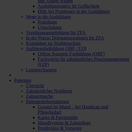
und Azubis wissen
Ausbildungsinfos für Geflüchtete
Hilfe bei Problemen in der Ausbildung
Wege in die Ausbildung
Praktikum
Umschulung
Vergütungsempfehlung für ZFA
In der Praxis: Delegationsrahmen für ZFA
Kenntnisse im Strahlenschutz
Aufstiegsfortbildung OBF / FZP
Offene Baustein Fortbildung (OBF)
Fachwirt/in für zahnärztliches Praxismanagement
(FZP)
Lossprechungen
Patienten
Übersicht
Zahnärztlicher Notdienst
Zahnarztsuche
Patienteninformationen
Gesund im Mund – bei Handicap und
Pflegebedarf
Karies & Parodontitis
Mundhygiene & Zahnpflege
Prophylaxe & Vorsorge