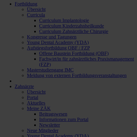
Fortbildung
Übersicht
Curricula
Curriculum Implantologie
Curriculum Kinderzahnheilkunde
Curriculum Zahnärztliche Chirurgie
Kongresse und Tagungen
Young Dental Academy (YDA)
Aufstiegsfortbildung OBF / FZP
Offene Baustein Fortbildung (OBF)
Fachwirt/in für zahnärztliches Praxismanagement
(FZP)
Masterstudiengang IMC
Meldung von externen Fortbildungsveranstaltungen
Zahnärzte
Übersicht
Portal
Aktuelles
Meine ZÄK
Beitragswesen
Informationen zum Portal
Newsletter
Neue Mitglieder
Young Dental Academy (YDA)