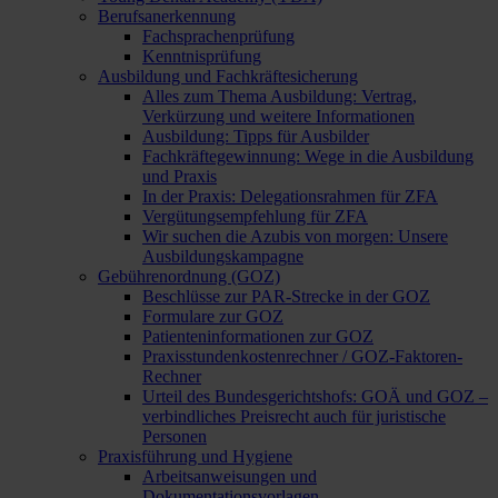
Berufsanerkennung
Fachsprachenprüfung
Kenntnisprüfung
Ausbildung und Fachkräftesicherung
Alles zum Thema Ausbildung: Vertrag,
Verkürzung und weitere Informationen
Ausbildung: Tipps für Ausbilder
Fachkräftegewinnung: Wege in die Ausbildung
und Praxis
In der Praxis: Delegationsrahmen für ZFA
Vergütungsempfehlung für ZFA
Wir suchen die Azubis von morgen: Unsere
Ausbildungskampagne
Gebührenordnung (GOZ)
Beschlüsse zur PAR-Strecke in der GOZ
Formulare zur GOZ
Patienteninformationen zur GOZ
Praxisstundenkostenrechner / GOZ-Faktoren-
Rechner
Urteil des Bundesgerichtshofs: GOÄ und GOZ –
verbindliches Preisrecht auch für juristische
Personen
Praxisführung und Hygiene
Arbeitsanweisungen und
Dokumentationsvorlagen