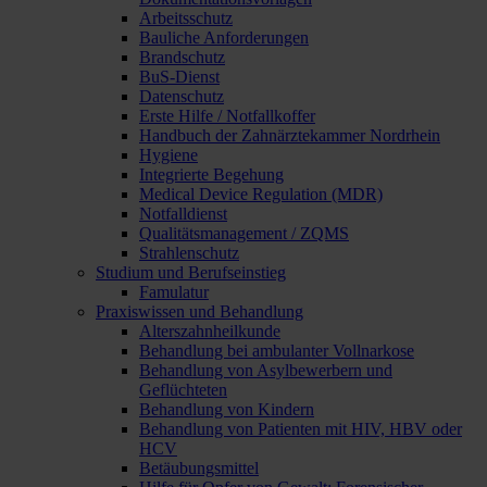
Arbeitsschutz
Bauliche Anforderungen
Brandschutz
BuS-Dienst
Datenschutz
Erste Hilfe / Notfallkoffer
Handbuch der Zahnärztekammer Nordrhein
Hygiene
Integrierte Begehung
Medical Device Regulation (MDR)
Notfalldienst
Qualitätsmanagement / ZQMS
Strahlenschutz
Studium und Berufseinstieg
Famulatur
Praxiswissen und Behandlung
Alterszahnheilkunde
Behandlung bei ambulanter Vollnarkose
Behandlung von Asylbewerbern und
Geflüchteten
Behandlung von Kindern
Behandlung von Patienten mit HIV, HBV oder
HCV
Betäubungsmittel