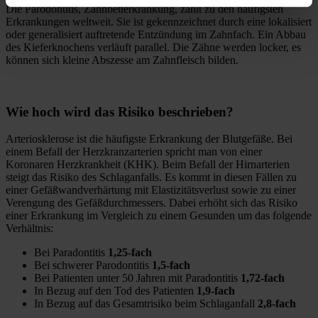
Die Parodontitis, Zahnbetterkrankung, zählt zu den häufigsten
Erkrankungen weltweit. Sie ist gekennzeichnet durch eine lokalisiert
oder generalisiert auftretende Entzündung im Zahnfach. Ein Abbau
des Kieferknochens verläuft parallel. Die Zähne werden locker, es
können sich kleine Abszesse am Zahnfleisch bilden.
Wie hoch wird das Risiko beschrieben?
Arteriosklerose ist die häufigste Erkrankung der Blutgefäße. Bei
einem Befall der Herzkranzarterien spricht man von einer
Koronaren Herzkrankheit (KHK). Beim Befall der Hirnarterien
steigt das Risiko des Schlaganfalls. Es kommt in diesen Fällen zu
einer Gefäßwandverhärtung mit Elastizitätsverlust sowie zu einer
Verengung des Gefäßdurchmessers. Dabei erhöht sich das Risiko
einer Erkrankung im Vergleich zu einem Gesunden um das folgende
Verhältnis:
Bei Paradontitis
1,25-fach
Bei schwerer Parodontitis
1,5-fach
Bei Patienten unter 50 Jahren mit Paradontitis
1,72-fach
In Bezug auf den Tod des Patienten
1,9-fach
In Bezug auf das Gesamtrisiko beim Schlaganfall
2,8-fach