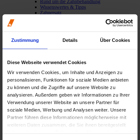
Rund um die Zahnbehandlung
Wissenswertes & Tipps
Zahnersatz
Zahngesunde Ernährung
Patientenberatung und -beschwerden
Begutachtungsstelle für vermut. Behandlungsfehler
Gebührenordnung (GOZ)
Zustimmung
Details
Über Cookies
Formulare zur GOZ
Informationen in Leichter Sprache
Über die ZÄK
Diese Webseite verwendet Cookies
Übersicht
Aufgaben der Kammer
Wir verwenden Cookies, um Inhalte und Anzeigen zu
Präsident, Vorstand und Geschäftsführung
personalisieren, Funktionen für soziale Medien anbieten
Ansprechpartner
Bezirks- und Kreisstellen
zu können und die Zugriffe auf unsere Website zu
Kammerversammlung
analysieren. Außerdem geben wir Informationen zu Ihrer
Rechtliche Grundlagen
Verwendung unserer Website an unsere Partner für
Amtliche Bekanntmachungen
Stellenangebote
soziale Medien, Werbung und Analysen weiter. Unsere
Partner führen diese Informationen möglicherweise mit
Presse & Publikationen
weiteren Daten zusammen, die Sie ihnen bereitgestellt
Übersicht
Rheinisches Zahnärzteblatt (RZB)
haben oder die sie im Rahmen Ihrer Nutzung der Dienste
Pressemitteilungen
gesammelt haben.