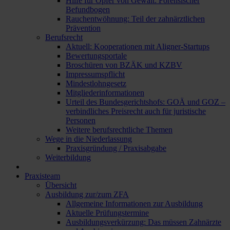
Hilfe für Opfer von Gewalt: Forensischer
Befundbogen
Rauchentwöhnung: Teil der zahnärztlichen
Prävention
Berufsrecht
Aktuell: Kooperationen mit Aligner-Startups
Bewertungsportale
Broschüren von BZÄK und KZBV
Impressumspflicht
Mindestlohngesetz
Mitgliederinformationen
Urteil des Bundesgerichtshofs: GOÄ und GOZ –
verbindliches Preisrecht auch für juristische
Personen
Weitere berufsrechtliche Themen
Wege in die Niederlassung
Praxisgründung / Praxisabgabe
Weiterbildung
Praxisteam
Übersicht
Ausbildung zur/zum ZFA
Allgemeine Informationen zur Ausbildung
Aktuelle Prüfungstermine
Ausbildungsverkürzung: Das müssen Zahnärzte