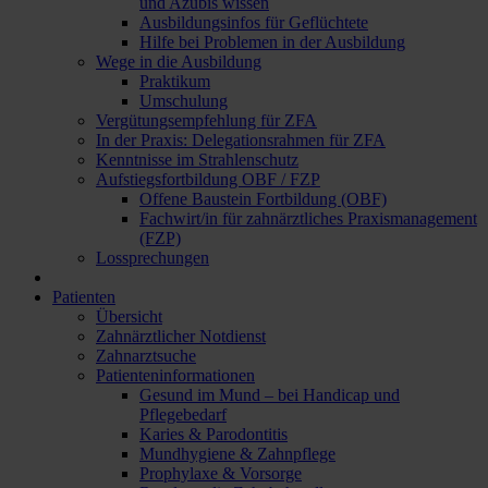
und Azubis wissen
Ausbildungsinfos für Geflüchtete
Hilfe bei Problemen in der Ausbildung
Wege in die Ausbildung
Praktikum
Umschulung
Vergütungsempfehlung für ZFA
In der Praxis: Delegationsrahmen für ZFA
Kenntnisse im Strahlenschutz
Aufstiegsfortbildung OBF / FZP
Offene Baustein Fortbildung (OBF)
Fachwirt/in für zahnärztliches Praxismanagement
(FZP)
Lossprechungen
Patienten
Übersicht
Zahnärztlicher Notdienst
Zahnarztsuche
Patienteninformationen
Gesund im Mund – bei Handicap und
Pflegebedarf
Karies & Parodontitis
Mundhygiene & Zahnpflege
Prophylaxe & Vorsorge