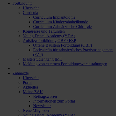
Fortbildung
Übersicht
Curricula
Curriculum Implantologie
Curriculum Kinderzahnheilkunde
Curriculum Zahnärztliche Chirurgie
Kongresse und Tagungen
Young Dental Academy (YDA)
Aufstiegsfortbildung OBF / FZP
Offene Baustein Fortbildung (OBF)
Fachwirt/in für zahnärztliches Praxismanagement
(FZP)
Masterstudiengang IMC
Meldung von externen Fortbildungsveranstaltungen
Zahnärzte
Übersicht
Portal
Aktuelles
Meine ZÄK
Beitragswesen
Informationen zum Portal
Newsletter
Neue Mitglieder
Young Dental Academy (YDA)