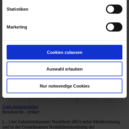
Statements
Magazin
Statistiken
Jahresberichte
Ausbildungskampagne
Initiative „Mund auf gegen Krebs“
Marketing
Suche nach: zhg
Cookies zulassen
Zusammenfassung NoKo -
Download
[…] der Zahn ärztekammer Nordrhein © ZÄK RZB 12 |
Auswahl erlauben
04.12.2019 689 Zahnärztekammer gationsmöglichkeiten in der
Zahnheilkunde weiterhin nach § 1 Abs. 5 und 6 des
Zahnheilkundegesetzes (
ZHG
) bestimmt sind. Demnach können
Nur notwendige Cookies
approbierte Zahnärzte u. a. das „Ent- fernen von weichen und harten
sowie klinisch erreichbaren sub- gingivalen Belägen" an
entsprechend qualifiziertes Personal delegieren. […]
Datei herunterladen
Berufsrecht -
Artikel
[…] der Zahnärztekammer Nordrhein (BO) nebst Meldeordnung
und in der Gemeinsamen Notfalldienstordnung der