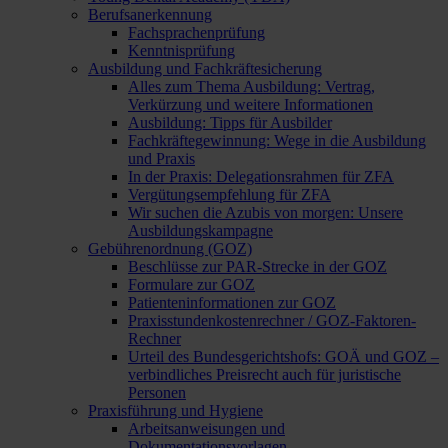
Berufsanerkennung
Fachsprachenprüfung
Kenntnisprüfung
Ausbildung und Fachkräftesicherung
Alles zum Thema Ausbildung: Vertrag,
Verkürzung und weitere Informationen
Ausbildung: Tipps für Ausbilder
Fachkräftegewinnung: Wege in die Ausbildung
und Praxis
In der Praxis: Delegationsrahmen für ZFA
Vergütungsempfehlung für ZFA
Wir suchen die Azubis von morgen: Unsere
Ausbildungskampagne
Gebührenordnung (GOZ)
Beschlüsse zur PAR-Strecke in der GOZ
Formulare zur GOZ
Patienteninformationen zur GOZ
Praxisstundenkostenrechner / GOZ-Faktoren-
Rechner
Urteil des Bundesgerichtshofs: GOÄ und GOZ –
verbindliches Preisrecht auch für juristische
Personen
Praxisführung und Hygiene
Arbeitsanweisungen und
Dokumentationsvorlagen