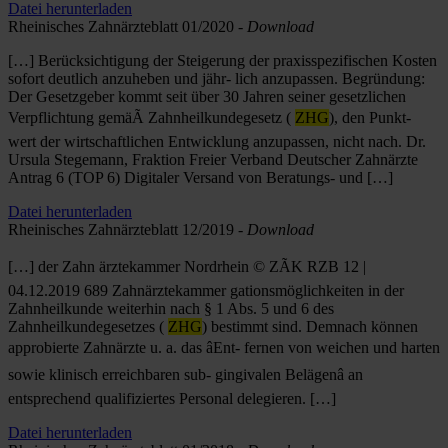
Datei herunterladen
Rheinisches Zahnärzteblatt 01/2020 -
Download
[…] Berücksichtigung der Steigerung der praxisspezifischen Kosten
sofort deutlich anzuheben und jähr- lich anzupassen. Begründung:
Der Gesetzgeber kommt seit über 30 Jahren seiner gesetzlichen
Verpflichtung gemäÃ Zahnheilkundegesetz (
ZHG
), den Punkt-
wert der wirtschaftlichen Entwicklung anzupassen, nicht nach. Dr.
Ursula Stegemann, Fraktion Freier Verband Deutscher Zahnärzte
Antrag 6 (TOP 6) Digitaler Versand von Beratungs- und […]
Datei herunterladen
Rheinisches Zahnärzteblatt 12/2019 -
Download
[…] der Zahn ärztekammer Nordrhein © ZÃK RZB 12 |
04.12.2019 689 Zahnärztekammer gationsmöglichkeiten in der
Zahnheilkunde weiterhin nach § 1 Abs. 5 und 6 des
Zahnheilkundegesetzes (
ZHG
) bestimmt sind. Demnach können
approbierte Zahnärzte u. a. das âEnt- fernen von weichen und harten
sowie klinisch erreichbaren sub- gingivalen Belägenâ an
entsprechend qualifiziertes Personal delegieren. […]
Datei herunterladen