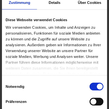
Rund um die Zahnbehandlung
Zustimmung
Details
Über Cookies
Wissenswertes & Tipps
Zahnersatz
Zahngesunde Ernährung
Patientenberatung und -beschwerden
Diese Webseite verwendet Cookies
Begutachtungsstelle für vermut. Behandlungsfehler
Wir verwenden Cookies, um Inhalte und Anzeigen zu
Gebührenordnung (GOZ)
Formulare zur GOZ
personalisieren, Funktionen für soziale Medien anbieten
Informationen in Leichter Sprache
zu können und die Zugriffe auf unsere Website zu
analysieren. Außerdem geben wir Informationen zu Ihrer
Über die ZÄK
Übersicht
Verwendung unserer Website an unsere Partner für
Aufgaben der Kammer
soziale Medien, Werbung und Analysen weiter. Unsere
Präsident, Vorstand und Geschäftsführung
Partner führen diese Informationen möglicherweise mit
Ansprechpartner
Bezirks- und Kreisstellen
weiteren Daten zusammen, die Sie ihnen bereitgestellt
Kammerversammlung
haben oder die sie im Rahmen Ihrer Nutzung der Dienste
Rechtliche Grundlagen
gesammelt haben.
Amtliche Bekanntmachungen
Einwilligungsauswahl
Stellenangebote
Notwendig
Presse & Publikationen
Übersicht
Präferenzen
Rheinisches Zahnärzteblatt (RZB)
Pressemitteilungen