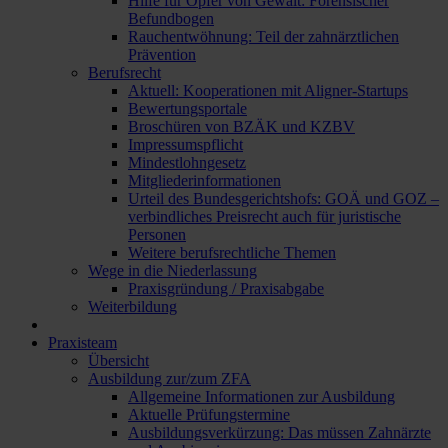
Hilfe für Opfer von Gewalt: Forensischer
Befundbogen
Rauchentwöhnung: Teil der zahnärztlichen
Prävention
Berufsrecht
Aktuell: Kooperationen mit Aligner-Startups
Bewertungsportale
Broschüren von BZÄK und KZBV
Impressumspflicht
Mindestlohngesetz
Mitgliederinformationen
Urteil des Bundesgerichtshofs: GOÄ und GOZ –
verbindliches Preisrecht auch für juristische
Personen
Weitere berufsrechtliche Themen
Wege in die Niederlassung
Praxisgründung / Praxisabgabe
Weiterbildung
Praxisteam
Übersicht
Ausbildung zur/zum ZFA
Allgemeine Informationen zur Ausbildung
Aktuelle Prüfungstermine
Ausbildungsverkürzung: Das müssen Zahnärzte