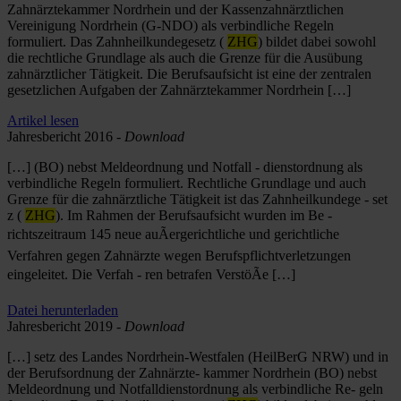
Zahnärztekammer Nordrhein und der Kassenzahnärztlichen
Vereinigung Nordrhein (G-NDO) als verbindliche Regeln
formuliert. Das Zahnheilkundegesetz (
ZHG
) bildet dabei sowohl
die rechtliche Grundlage als auch die Grenze für die Ausübung
zahnärztlicher Tätigkeit. Die Berufsaufsicht ist eine der zentralen
gesetzlichen Aufgaben der Zahnärztekammer Nordrhein […]
Artikel lesen
Jahresbericht 2016 -
Download
[…] (BO) nebst Meldeordnung und Notfall - dienstordnung als
verbindliche Regeln formuliert. Rechtliche Grundlage und auch
Grenze für die zahnärztliche Tätigkeit ist das Zahnheilkundege - set
z (
ZHG
). Im Rahmen der Berufsaufsicht wurden im Be -
richtszeitraum 145 neue auÃergerichtliche und gerichtliche
Verfahren gegen Zahnärzte wegen Berufspflichtverletzungen
eingeleitet. Die Verfah - ren betrafen VerstöÃe […]
Datei herunterladen
Jahresbericht 2019 -
Download
[…] setz des Landes Nordrhein-Westfalen (HeilBerG NRW) und in
der Berufsordnung der Zahnärzte- kammer Nordrhein (BO) nebst
Meldeordnung und Notfalldienstordnung als verbindliche Re- geln