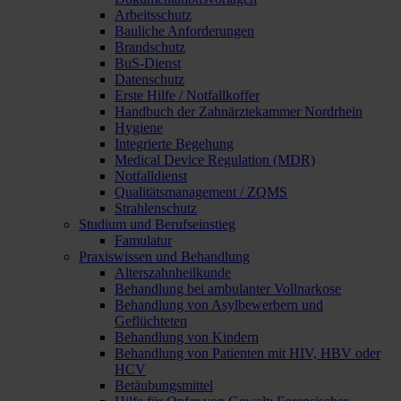
Arbeitsschutz
Bauliche Anforderungen
Brandschutz
BuS-Dienst
Datenschutz
Erste Hilfe / Notfallkoffer
Handbuch der Zahnärztekammer Nordrhein
Hygiene
Integrierte Begehung
Medical Device Regulation (MDR)
Notfalldienst
Qualitätsmanagement / ZQMS
Strahlenschutz
Studium und Berufseinstieg
Famulatur
Praxiswissen und Behandlung
Alterszahnheilkunde
Behandlung bei ambulanter Vollnarkose
Behandlung von Asylbewerbern und
Geflüchteten
Behandlung von Kindern
Behandlung von Patienten mit HIV, HBV oder
HCV
Betäubungsmittel