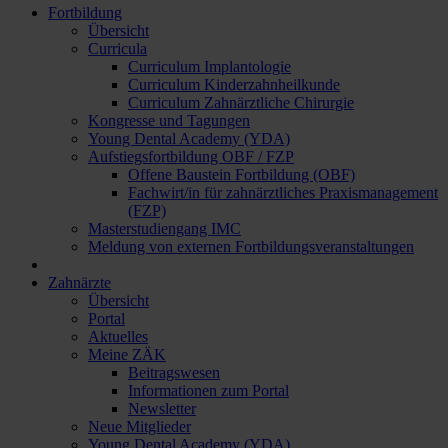
Fortbildung
Übersicht
Curricula
Curriculum Implantologie
Curriculum Kinderzahnheilkunde
Curriculum Zahnärztliche Chirurgie
Kongresse und Tagungen
Young Dental Academy (YDA)
Aufstiegsfortbildung OBF / FZP
Offene Baustein Fortbildung (OBF)
Fachwirt/in für zahnärztliches Praxismanagement
(FZP)
Masterstudiengang IMC
Meldung von externen Fortbildungsveranstaltungen
Zahnärzte
Übersicht
Portal
Aktuelles
Meine ZÄK
Beitragswesen
Informationen zum Portal
Newsletter
Neue Mitglieder
Young Dental Academy (YDA)