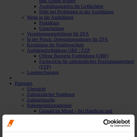
und Azubis wissen
Ausbildungsinfos für Geflüchtete
Hilfe bei Problemen in der Ausbildung
Wege in die Ausbildung
Praktikum
Umschulung
Vergütungsempfehlung für ZFA
In der Praxis: Delegationsrahmen für ZFA
Kenntnisse im Strahlenschutz
Aufstiegsfortbildung OBF / FZP
Offene Baustein Fortbildung (OBF)
Fachwirt/in für zahnärztliches Praxismanagement
(FZP)
Lossprechungen
Patienten
Übersicht
Zahnärztlicher Notdienst
Zahnarztsuche
Patienteninformationen
Gesund im Mund – bei Handicap und
Pflegebedarf
Karies & Parodontitis
Mundhygiene & Zahnpflege
Prophylaxe & Vorsorge