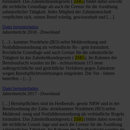
formuliert. Das Zahnheilkundegesetz (
ZHG
) bildet dabei sowohl
die rechtliche Grundlage als auch die Grenze für die Ausübung
zahnärztlicher Tätigkeit. Jedes Mitglied der Zahnärzteschaft
verpflichtet sich, seinen Beruf würdig, gewissenhaft und […]
Datei herunterladen
Jahresbericht 2018 -
Download
[…] - kammer Nordrhein (BO) nebst Meldeordnung und
Notfalldienstordnung als verbindliche Re - geln formuliert.
Rechtliche Grundlage und auch Grenze für die zahnärztliche
Tätigkeit ist das Zahnheilkundegesetz (
ZHG
). Im Rahmen der
Berufsaufsicht wurden im Be - richtszeitraum 115 neue
außergerichtliche und gerichtliche Verfahren gegen Zahnärzte
wegen Berufspflichtverletzungen eingeleitet. Die Ver - fahren
betreffen – […]
Datei herunterladen
Jahresbericht 2017 -
Download
[…] Berufspflichten sind im Heilberufs- gesetz NRW und in der
Berufsordnung der Zahn- ärztekammer Nordrhein (BO) nebst
Meldeord- nung und Notfalldienstordnung als verbindliche Regeln
formuliert. Das Zahnheilkundegesetz (
ZHG
) bildet dabei sowohl
die rechtliche Grund- lage und auch die Grenze für die Ausübung
zahnärztlicher Tätigkeit. Im Rahmen der Berufsaufsicht wurden im