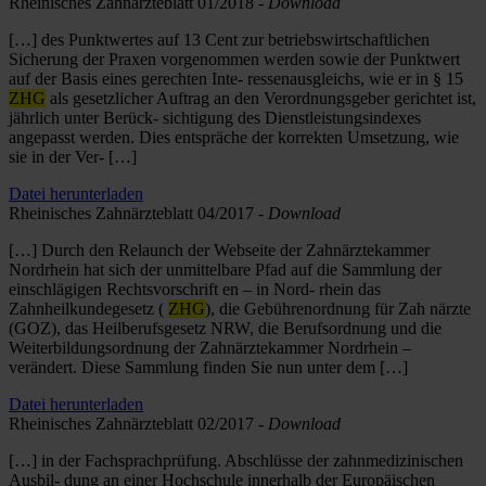
Rheinisches Zahnärzteblatt 01/2018 -
Download
[…] des Punktwertes auf 13 Cent zur betriebswirtschaftlichen
Sicherung der Praxen vorgenommen werden sowie der Punktwert
auf der Basis eines gerechten Inte- ressenausgleichs, wie er in § 15
ZHG
als gesetzlicher Auftrag an den Verordnungsgeber gerichtet ist,
jährlich unter Berück- sichtigung des Dienstleistungsindexes
angepasst werden. Dies entspräche der korrekten Umsetzung, wie
sie in der Ver- […]
Datei herunterladen
Rheinisches Zahnärzteblatt 04/2017 -
Download
[…] Durch den Relaunch der Webseite der Zahnärztekammer
Nordrhein hat sich der unmittelbare Pfad auf die Sammlung der
einschlägigen Rechtsvorschrift en – in Nord- rhein das
Zahnheilkundegesetz (
ZHG
), die Gebührenordnung für Zah närzte
(GOZ), das Heilberufsgesetz NRW, die Berufsordnung und die
Weiterbildungsordnung der Zahnärztekammer Nordrhein –
verändert. Diese Sammlung finden Sie nun unter dem […]
Datei herunterladen
Rheinisches Zahnärzteblatt 02/2017 -
Download
[…] in der Fachsprachprüfung. Abschlüsse der zahnmedizinischen
Ausbil- dung an einer Hochschule innerhalb der Europäischen