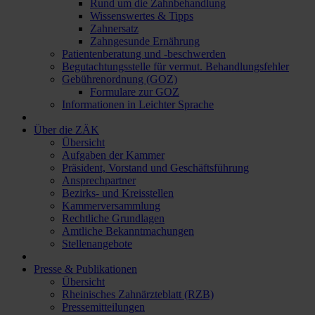
Rund um die Zahnbehandlung
Wissenswertes & Tipps
Zahnersatz
Zahngesunde Ernährung
Patientenberatung und -beschwerden
Begutachtungsstelle für vermut. Behandlungsfehler
Gebührenordnung (GOZ)
Formulare zur GOZ
Informationen in Leichter Sprache
Über die ZÄK
Übersicht
Aufgaben der Kammer
Präsident, Vorstand und Geschäftsführung
Ansprechpartner
Bezirks- und Kreisstellen
Kammerversammlung
Rechtliche Grundlagen
Amtliche Bekanntmachungen
Stellenangebote
Presse & Publikationen
Übersicht
Rheinisches Zahnärzteblatt (RZB)
Pressemitteilungen