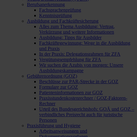
Berufsanerkennung
Fachsprachenprüfung
Kenntnisprüfung
Ausbildung und Fachkräftesicherung
Alles zum Thema Ausbildung: Vertrag,
Verkürzung und weitere Informationen
Ausbildung: Tipps für Ausbilder
Fachkräftegewinnung: Wege in die Ausbildung
und Praxis
In der Praxis: Delegationsrahmen für ZFA
Vergütungsempfehlung für ZFA
Wir suchen die Azubis von morgen: Unsere
Ausbildungskampagne
Gebührenordnung (GOZ)
Beschlüsse zur PAR-Strecke in der GOZ
Formulare zur GOZ
Patienteninformationen zur GOZ
Praxisstundenkostenrechner / GOZ-Faktoren-
Rechner
Urteil des Bundesgerichtshofs: GOÄ und GOZ –
verbindliches Preisrecht auch für juristische
Personen
Praxisführung und Hygiene
Arbeitsanweisungen und
Dokumentationsvorlagen