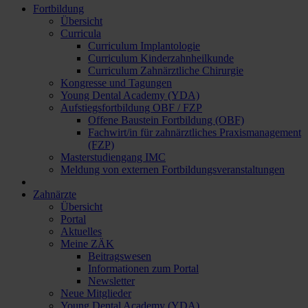
Fortbildung
Übersicht
Curricula
Curriculum Implantologie
Curriculum Kinderzahnheilkunde
Curriculum Zahnärztliche Chirurgie
Kongresse und Tagungen
Young Dental Academy (YDA)
Aufstiegsfortbildung OBF / FZP
Offene Baustein Fortbildung (OBF)
Fachwirt/in für zahnärztliches Praxismanagement
(FZP)
Masterstudiengang IMC
Meldung von externen Fortbildungsveranstaltungen
Zahnärzte
Übersicht
Portal
Aktuelles
Meine ZÄK
Beitragswesen
Informationen zum Portal
Newsletter
Neue Mitglieder
Young Dental Academy (YDA)