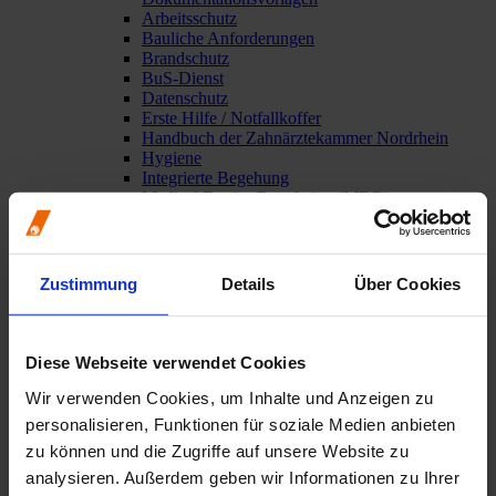
Arbeitsschutz
Bauliche Anforderungen
Brandschutz
BuS-Dienst
Datenschutz
Erste Hilfe / Notfallkoffer
Handbuch der Zahnärztekammer Nordrhein
Hygiene
Integrierte Begehung
Medical Device Regulation (MDR)
Notfalldienst
Qualitätsmanagement / ZQMS
Strahlenschutz
Studium und Berufseinstieg
Zustimmung
Details
Über Cookies
Famulatur
Praxiswissen und Behandlung
Alterszahnheilkunde
Behandlung bei ambulanter Vollnarkose
Diese Webseite verwendet Cookies
Behandlung von Asylbewerbern und
Geflüchteten
Wir verwenden Cookies, um Inhalte und Anzeigen zu
Behandlung von Kindern
personalisieren, Funktionen für soziale Medien anbieten
Behandlung von Patienten mit HIV, HBV oder
zu können und die Zugriffe auf unsere Website zu
HCV
Betäubungsmittel
analysieren. Außerdem geben wir Informationen zu Ihrer