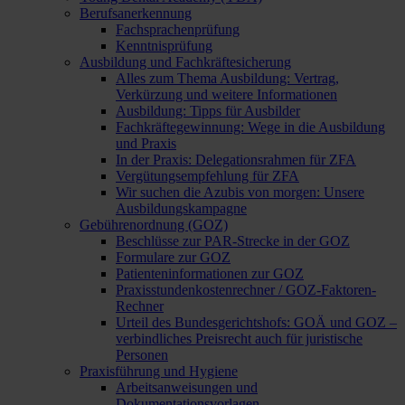
Berufsanerkennung
Fachsprachenprüfung
Kenntnisprüfung
Ausbildung und Fachkräftesicherung
Alles zum Thema Ausbildung: Vertrag,
Verkürzung und weitere Informationen
Ausbildung: Tipps für Ausbilder
Fachkräftegewinnung: Wege in die Ausbildung
und Praxis
In der Praxis: Delegationsrahmen für ZFA
Vergütungsempfehlung für ZFA
Wir suchen die Azubis von morgen: Unsere
Ausbildungskampagne
Gebührenordnung (GOZ)
Beschlüsse zur PAR-Strecke in der GOZ
Formulare zur GOZ
Patienteninformationen zur GOZ
Praxisstundenkostenrechner / GOZ-Faktoren-
Rechner
Urteil des Bundesgerichtshofs: GOÄ und GOZ –
verbindliches Preisrecht auch für juristische
Personen
Praxisführung und Hygiene
Arbeitsanweisungen und
Dokumentationsvorlagen