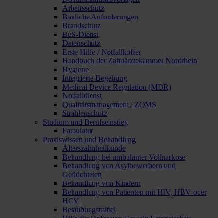
Arbeitsschutz
Bauliche Anforderungen
Brandschutz
BuS-Dienst
Datenschutz
Erste Hilfe / Notfallkoffer
Handbuch der Zahnärztekammer Nordrhein
Hygiene
Integrierte Begehung
Medical Device Regulation (MDR)
Notfalldienst
Qualitätsmanagement / ZQMS
Strahlenschutz
Studium und Berufseinstieg
Famulatur
Praxiswissen und Behandlung
Alterszahnheilkunde
Behandlung bei ambulanter Vollnarkose
Behandlung von Asylbewerbern und
Geflüchteten
Behandlung von Kindern
Behandlung von Patienten mit HIV, HBV oder
HCV
Betäubungsmittel