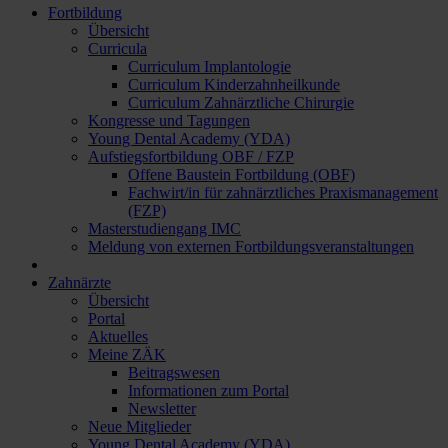
Fortbildung
Übersicht
Curricula
Curriculum Implantologie
Curriculum Kinderzahnheilkunde
Curriculum Zahnärztliche Chirurgie
Kongresse und Tagungen
Young Dental Academy (YDA)
Aufstiegsfortbildung OBF / FZP
Offene Baustein Fortbildung (OBF)
Fachwirt/in für zahnärztliches Praxismanagement
(FZP)
Masterstudiengang IMC
Meldung von externen Fortbildungsveranstaltungen
Zahnärzte
Übersicht
Portal
Aktuelles
Meine ZÄK
Beitragswesen
Informationen zum Portal
Newsletter
Neue Mitglieder
Young Dental Academy (YDA)