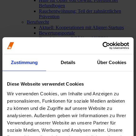
Hilfe für Opfer von Gewalt: Forensischer
Befundbogen
Rauchentwöhnung: Teil der zahnärztlichen
Prävention
Berufsrecht
Aktuell: Kooperationen mit Aligner-Startups
Bewertungsportale
Broschüren von BZÄK und KZBV
Impressumspflicht
Mindestlohngesetz
Mitgliederinformationen
Urteil des Bundesgerichtshofs: GOÄ und GOZ –
Zustimmung
Details
Über Cookies
verbindliches Preisrecht auch für juristische
Personen
Weitere berufsrechtliche Themen
Wege in die Niederlassung
Diese Webseite verwendet Cookies
Praxisgründung / Praxisabgabe
Weiterbildung
Wir verwenden Cookies, um Inhalte und Anzeigen zu
personalisieren, Funktionen für soziale Medien anbieten
Praxisteam
zu können und die Zugriffe auf unsere Website zu
Übersicht
Ausbildung zur/zum ZFA
analysieren. Außerdem geben wir Informationen zu Ihrer
Allgemeine Informationen zur Ausbildung
Verwendung unserer Website an unsere Partner für
Aktuelle Prüfungstermine
soziale Medien, Werbung und Analysen weiter. Unsere
Ausbildungsverkürzung: Das müssen Zahnärzte