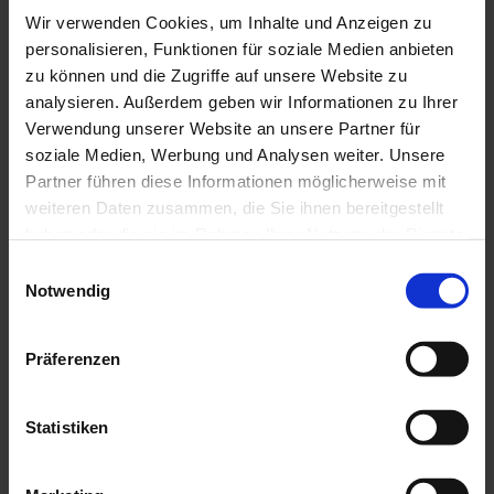
Wir verwenden Cookies, um Inhalte und Anzeigen zu
personalisieren, Funktionen für soziale Medien anbieten
zu können und die Zugriffe auf unsere Website zu
Integrierte Begehung: Jetzt zur Online-
analysieren. Außerdem geben wir Informationen zu Ihrer
Schulung anmelden!
Verwendung unserer Website an unsere Partner für
soziale Medien, Werbung und Analysen weiter. Unsere
Weiterlesen...
Partner führen diese Informationen möglicherweise mit
Bereiche
weiteren Daten zusammen, die Sie ihnen bereitgestellt
haben oder die sie im Rahmen Ihrer Nutzung der Dienste
gesammelt haben.
Einwilligungsauswahl
Notwendig
Zahnärztinnen & Zahnärzte
Informationen zu Berufsrecht, Praxisführung, Hygiene und Ihrer
Präferenzen
Mitgliedschaft bei der Zahnärztekammer.
Mehr erfahren
Statistiken
Praxisteam