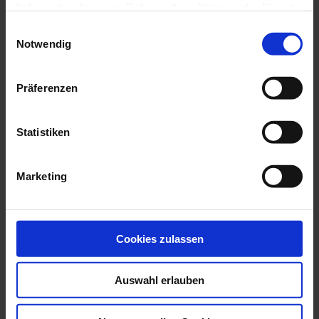
und Azubis wissen
haben oder die sie im Rahmen Ihrer Nutzung der Dienste
Ausbildungsinfos für Geflüchtete
gesammelt haben.
Hilfe bei Problemen in der Ausbildung
Einwilligungsauswahl
Wege in die Ausbildung
Notwendig
Praktikum
Umschulung
Vergütungsempfehlung für ZFA
Präferenzen
In der Praxis: Delegationsrahmen für ZFA
Kenntnisse im Strahlenschutz
Aufstiegsfortbildung OBF / FZP
Offene Baustein Fortbildung (OBF)
Statistiken
Fachwirt/in für zahnärztliches Praxismanagement
(FZP)
Lossprechungen
Marketing
Patienten
Übersicht
Zahnärztlicher Notdienst
Zahnarztsuche
Cookies zulassen
Patienteninformationen
Gesund im Mund – bei Handicap und
Pflegebedarf
Auswahl erlauben
Karies & Parodontitis
Mundhygiene & Zahnpflege
Prophylaxe & Vorsorge