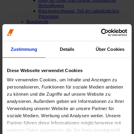
Hilfe für Opfer von Gewalt: Forensischer
Befundbogen
Rauchentwöhnung: Teil der zahnärztlichen
Prävention
Berufsrecht
Aktuell: Kooperationen mit Aligner-Startups
Bewertungsportale
Broschüren von BZÄK und KZBV
Impressumspflicht
Mindestlohngesetz
Zustimmung
Details
Über Cookies
Mitgliederinformationen
Urteil des Bundesgerichtshofs: GOÄ und GOZ –
verbindliches Preisrecht auch für juristische
Personen
Diese Webseite verwendet Cookies
Weitere berufsrechtliche Themen
Wir verwenden Cookies, um Inhalte und Anzeigen zu
Wege in die Niederlassung
Praxisgründung / Praxisabgabe
personalisieren, Funktionen für soziale Medien anbieten
Weiterbildung
zu können und die Zugriffe auf unsere Website zu
analysieren. Außerdem geben wir Informationen zu Ihrer
Praxisteam
Übersicht
Verwendung unserer Website an unsere Partner für
Ausbildung zur/zum ZFA
soziale Medien, Werbung und Analysen weiter. Unsere
Allgemeine Informationen zur Ausbildung
Partner führen diese Informationen möglicherweise mit
Aktuelle Prüfungstermine
Ausbildungsverkürzung: Das müssen Zahnärzte
weiteren Daten zusammen, die Sie ihnen bereitgestellt