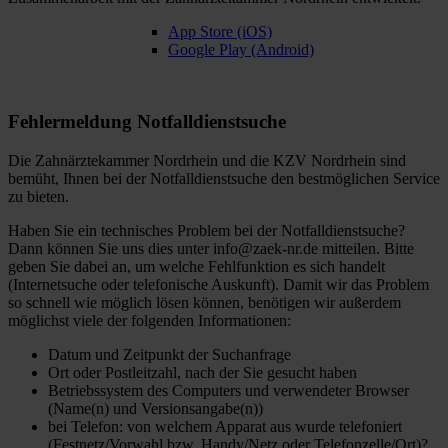
App Store (iOS)
Google Play (Android)
Fehlermeldung Notfalldienstsuche
Die Zahnärztekammer Nordrhein und die KZV Nordrhein sind
bemüht, Ihnen bei der Notfalldienstsuche den bestmöglichen Service
zu bieten.
Haben Sie ein technisches Problem bei der Notfalldienstsuche?
Dann können Sie uns dies unter
info@zaek-nr.de
mitteilen. Bitte
geben Sie dabei an, um welche Fehlfunktion es sich handelt
(Internetsuche oder telefonische Auskunft). Damit wir das Problem
so schnell wie möglich lösen können, benötigen wir außerdem
möglichst viele der folgenden Informationen:
Datum und Zeitpunkt der Suchanfrage
Ort oder Postleitzahl, nach der Sie gesucht haben
Betriebssystem des Computers und verwendeter Browser
(Name(n) und Versionsangabe(n))
bei Telefon: von welchem Apparat aus wurde telefoniert
(Festnetz/Vorwahl bzw. Handy/Netz oder Telefonzelle/Ort)?