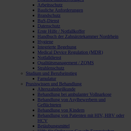
Arbeitsschutz
Bauliche Anforderungen
Brandschutz
BuS-Dienst
Datenschutz
Erste Hilfe / Notfallkoffer
Handbuch der Zahnärztekammer Nordrhein
Hygiene
Integrierte Begehung
Medical Device Regulation (MDR)
Notfalldienst
Qualitätsmanagement / ZQMS
Strahlenschutz
Studium und Berufseinstieg
Famulatur
Praxiswissen und Behandlung
Alterszahnheilkunde
Behandlung bei ambulanter Vollnarkose
Behandlung von Asylbewerbern und
Geflüchteten
Behandlung von Kindern
Behandlung von Patienten mit HIV, HBV oder
HCV
Betäubungsmittel