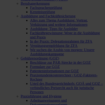
Berufsanerkennung
Fachsprachenprüfung
Kenntnisprüfung
Ausbildung und Fachkräftesicherung
Alles zum Thema Ausbildung: Vertrag,
Verkürzung und weitere Informationen
Ausbildung: Tipps für Ausbilder
Fachkräftegewinnung: Wege in die Ausbildung
und Praxis
In der Praxis: Delegationsrahmen für ZFA
Vergütungsempfehlung für ZFA
Wir suchen die Azubis von morgen: Unsere
Ausbildungskampagne
Gebührenordnung (GOZ)
Beschlüsse zur PAR-Strecke in der GOZ
Formulare zur GOZ
Patienteninformationen zur GOZ
Praxisstundenkostenrechner / GOZ-Faktoren-
Rechner
Urteil des Bundesgerichtshofs: GOÄ und GOZ –
verbindliches Preisrecht auch für juristische
Personen
Praxisführung und Hygiene
Arbeitsanweisungen und
Dokumentationsvorlagen