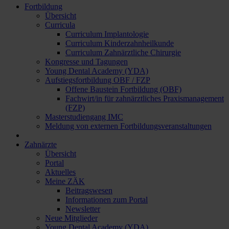
Fortbildung
Übersicht
Curricula
Curriculum Implantologie
Curriculum Kinderzahnheilkunde
Curriculum Zahnärztliche Chirurgie
Kongresse und Tagungen
Young Dental Academy (YDA)
Aufstiegsfortbildung OBF / FZP
Offene Baustein Fortbildung (OBF)
Fachwirt/in für zahnärztliches Praxismanagement
(FZP)
Masterstudiengang IMC
Meldung von externen Fortbildungsveranstaltungen
Zahnärzte
Übersicht
Portal
Aktuelles
Meine ZÄK
Beitragswesen
Informationen zum Portal
Newsletter
Neue Mitglieder
Young Dental Academy (YDA)